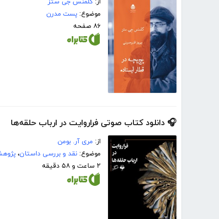
از:
کلمنس جی ستز
موضوع:
پست مدرن
۸۶ صفحه
🎧 دانلود کتاب صوتی فراروایت در ارباب حلقه‌ها
از:
مری آر. بومن
موضوع:
نقد و بررسی داستان
،
پژوهش
۲ ساعت و ۵۸ دقیقه