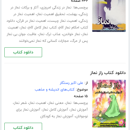
۲۳۲ صفحه
برچسب‌ها:
،
نماز در زندگی امروزی
آثار و برکات نماز در
،
،
،
زندگی
بهشت
تحقیق اهمیت نماز
اهمیت نماز در
،
،
،
زندگی
اهمیت نماز چیست
اهمیت نماز در قرآن
دانلود
،
،
،
کتاب احکام نماز pdf
کتاب نماز کامل pdf
نماز
اهمیت
،
،
،
نماز
نماز خواندن
عذاب ترک نماز
عاقبت جوان بی نماز
،
پس از مرگ
مجازات کسانی که نماز نمی‌خوانند
دانلود کتاب
دانلود کتاب راز نماز
از:
علی اکبر رستگار
موضوع:
کتاب‌های اندیشه و مذهب
۱۵ صفحه
برچسب‌ها:
،
،
،
،
نماز
معنی نماز
اهمیت نماز
شعر نماز
،
،
آموزش نماز
آموزش کامل نماز
آموزش نماز برای
،
نوجوانان
آموزش نماز به کودکان
دانلود کتاب