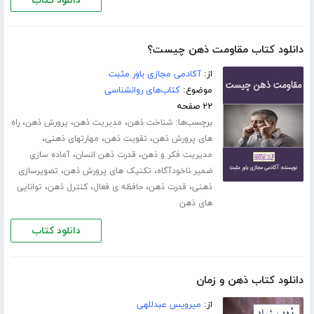
دانلود کتاب
دانلود کتاب مقاومت ذهن چیست؟
از:
آکادمی مجازی باور مثبت
موضوع:
کتاب‌های روانشناسی
۲۲ صفحه
برچسب‌ها:
،
،
،
شناخت ذهن
مدیریت ذهن
پرورش ذهن
راه
،
،
،
های پرورش ذهن
تقویت ذهن
مهارت­های ذهنی
،
،
مدیریت فکر و ذهن
قدرت ذهن انسان
آماده سازی
،
،
ضمیر ناخودآگاه
تکنیک های پرورش ذهن
تصویرسازی
،
،
،
،
ذهنی
قدرت ذهن
حافظه ی فعال
کنترل ذهن
توانایی
های ذهن
دانلود کتاب
دانلود کتاب ذهن و زمان
از:
میرویس عبدللهی