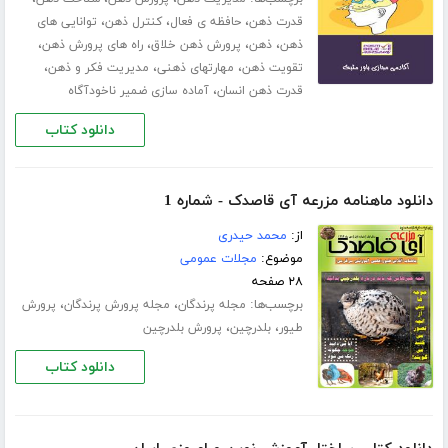
،
،
،
قدرت ذهن
حافظه ی فعال
کنترل ذهن
توانایی های
،
،
،
،
ذهن
ذهن
پرورش ذهن خلاق
راه های پرورش ذهن
،
،
،
تقویت ذهن
مهارت­های ذهنی
مدیریت فکر و ذهن
،
قدرت ذهن انسان
آماده سازی ضمیر ناخودآگاه
دانلود کتاب
دانلود ماهنامه مزرعه آی قاصدک - شماره 1
از:
محمد حیدری
موضوع:
مجلات عمومی
۲۸ صفحه
برچسب‌ها:
،
،
مجله پرندگان
مجله پرورش پرندگان
پرورش
،
،
طیور
بلدرچین
پرورش بلدرچین
دانلود کتاب