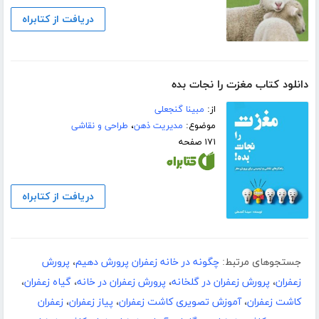
دریافت از کتابراه
دانلود کتاب مغزت را نجات بده
از:
مبینا گنجعلی
موضوع:
مدیریت ذهن
،
طراحی و نقاشی
۱۷۱ صفحه
دریافت از کتابراه
جستجوهای مرتبط:
چگونه در خانه زعفران پرورش دهیم
،
پرورش
زعفران
،
پرورش زعفران در گلخانه
،
پرورش زعفران در خانه
،
گیاه زعفران
،
کاشت زعفران
،
آموزش تصویری کاشت زعفران
،
پیاز زعفران
،
زعفران