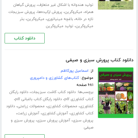
،
تولید هندوانه با اشکال غیر متعارف
پرورش گیاهان
،
،
،
همراه
میکروگرین
پرورش ارکیده‌ها
پرورش سبزیجات
،
،
،
تازه در خانه
باغچه مینیاتوری
میکروگرین
بذر
،
میکروگرین
تولید میکروگرین
دانلود کتاب
دانلود کتاب پرورش سبزی و صیفی
از:
اسماعیل پورکاظم
موضوع:
کتاب‌های کشاورزی و دامپروری
۶۸۱ صفحه
برچسب‌ها:
،
دانلود کتاب کاشت سبزیجات
دانلود رایگان
،
،
کتاب کشاورزی pdf
دانلود رایگان کتاب باغبانی pdf
،
،
،
کشاورزی
محصولات کشاورزی
محصولات زراعتی
دانلود
،
،
،
کتاب کشاورزی
آموزش کشاورزی
آموزش زراعت
،
،
پرورش سبزی
آموزش پرورش سبزی
پرورش سبزی و
صیفی