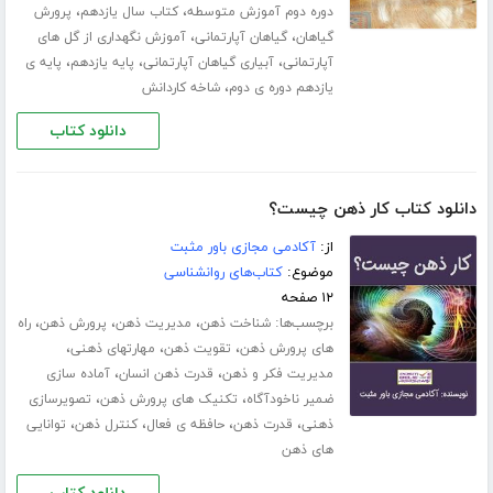
،
،
دوره دوم آموزش متوسطه
کتاب سال یازدهم
پرورش
،
،
گیاهان
گیاهان آپارتمانی
آموزش نگهداری از گل های
،
،
،
آپارتمانی
آبیاری گیاهان آپارتمانی
پایه یازدهم
پایه ی
،
یازدهم دوره ی دوم
شاخه کاردانش
دانلود کتاب
دانلود کتاب کار ذهن چیست؟
از:
آکادمی مجازی باور مثبت
موضوع:
کتاب‌های روانشناسی
۱۲ صفحه
برچسب‌ها:
،
،
،
شناخت ذهن
مدیریت ذهن
پرورش ذهن
راه
،
،
،
های پرورش ذهن
تقویت ذهن
مهارت­های ذهنی
،
،
مدیریت فکر و ذهن
قدرت ذهن انسان
آماده سازی
،
،
ضمیر ناخودآگاه
تکنیک های پرورش ذهن
تصویرسازی
،
،
،
،
ذهنی
قدرت ذهن
حافظه ی فعال
کنترل ذهن
توانایی
های ذهن