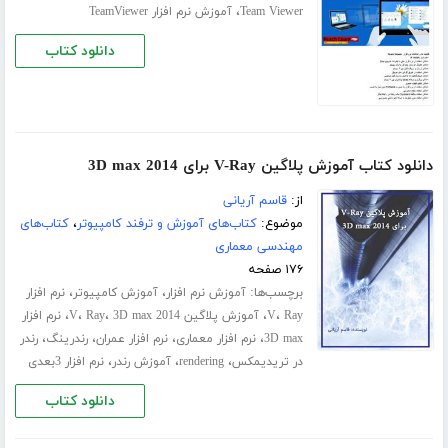
،
Team Viewer
آموزش نرم افزار TeamViewer
دانلود کتاب
دانلود کتاب آموزش پلاگین V-Ray برای 3D max 2014
از:
قاسم آریانی
موضوع:
کتاب‌های آموزش و ترفند کامپیوتر
،
کتاب‌های
مهندسی معماری
۱۷۶ صفحه
برچسب‌ها:
،
،
آموزش نرم افزار
آموزش کامپیوتر
نرم افزار
،
،
،
،
،
Ray
V
آموزش پلاگین V
3D max 2014
Ray
نرم افزار
،
،
،
،
3D max
نرم افزار معماری
نرم افزار عمران
رندرینگ
رندر
،
،
،
در تریدیمکس
rendering
آموزش رندر
نرم افزار 3بعدی
دانلود کتاب