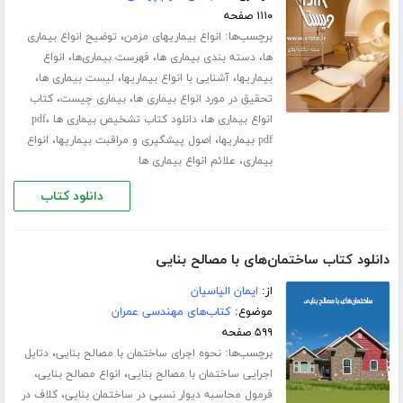
۱۱۱۰ صفحه
برچسب‌ها:
،
انواع بیماریهای مزمن
توضیح انواع بیماری
،
،
،
ها
دسته بندی بیماری ها
فهرست بیماری‌ها
انواع
،
،
،
بیماریها
آشنایی با انواع بیماریها
لیست بیماری ها
،
،
تحقیق در مورد انواع بیماری ها
بیماری چیست
کتاب
،
،
انواع بیماری ها
دانلود کتاب تشخیص بیماری ها pdf
،
،
pdf بیماریها
اصول پیشگیری و مراقبت بیماریها
انواع
،
بیماری
علائم انواع بیماری ها
دانلود کتاب
دانلود کتاب ساختمان‌های با مصالح بنایی
از:
ایمان الیاسیان
موضوع:
کتاب‌های مهندسی عمران
۵۹۹ صفحه
برچسب‌ها:
،
نحوه اجرای ساختمان با مصالح بنایی
دتایل
،
،
اجرایی ساختمان با مصالح بنایی
انواع مصالح بنایی
،
فرمول محاسبه دیوار نسبی در ساختمان بنایی
کلاف در