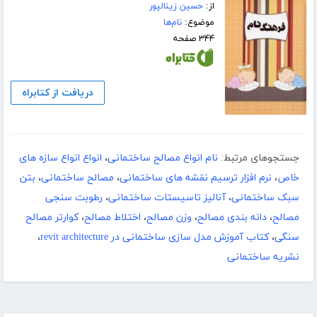
از:
حسین زینالپور
موضوع:
نام‌ها
۳۴۴ صفحه
دریافت از کتابراه
جستجوهای مرتبط:
نام انواع مصالح ساختمانی
،
انواع انواع سازه های
خاص
،
نرم افزار ترسیم نقشه های ساختمانی
،
مصالح ساختمانی
،
بتن
سبک ساختمانی
،
آنالیز تاسیستات ساختمانی
،
رطوبت سنجی
مصالح
،
دانه بندی مصالح
،
وزن مصالح
،
اختلاط مصالح
،
کوارتر مصالح
سنگی
،
کتاب آموزش مدل سازی ساختمانی در revit architecture
،
نشریه ساختمانی