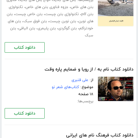
برچسب‌ها:
،
،
بتن های جدید
انواع بتن های جدید
فناوری
،
،
بتن های خاص
جزوه فناوری بتن های خاص
تکنولوژی
،
،
،
بتن pdf
تکنولوژی بتن چیست
بتن خاص چیست
بتن
،
،
،
های نوین
بتن نوین چیست
بتن فوق سبک
بتن های
،
،
،
،
خودتراکم
بتن گوگردی
بتن پلیمری
بتن الیافی
بتن
سبک
دانلود کتاب
دانلود کتاب نام به / از رویا و ضمایم پاره وقت
از:
علی قنبری
موضوع:
کتاب‌های شعر نو
۱۸ صفحه
برچسب‌ها:
دانلود کتاب
دانلود کتاب فرهنگ نام های ایرانی