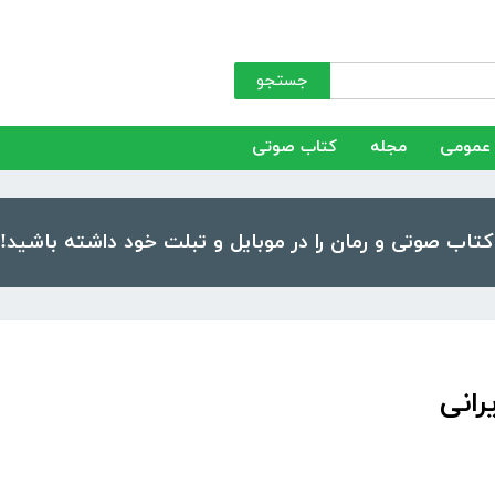
جستجو
عمومی
مجله
کتاب صوتی
انی