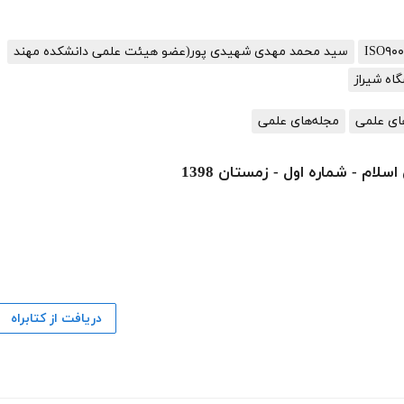
سید محمد مهدی شهیدی پور(عضو هیئت علمی دانشکده مهند
اه شیراز
ای علمی
مجله‌های علمی
ام - شماره اول - زمستان 1398
دریافت از کتابراه