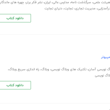
هیئت علمی
،
سرگذشت نامه
،
مدارس عالی
،
ایران
،
نشر فکر برتر
،
چهره های ماندگار
رآمدزایی
،
مدیریت تجاری
،
تجارت
،
دنیای تجارت
دانلود کتاب
پیوتر
اگ نویسی آسان
،
تکنیک های وبلاگ نویسی
،
وبلاگ
،
راه اندازی سریع وبلاگ
،
بلاگ نویسی
دانلود کتاب