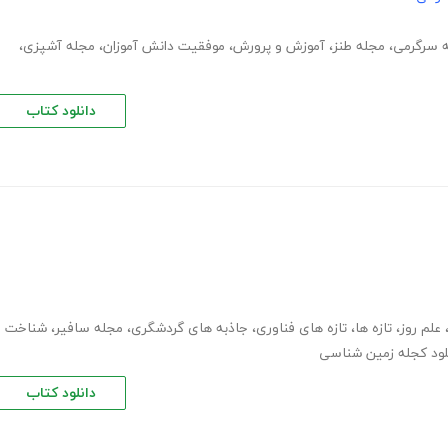
ه سرگرمی
،
مجله طنز
،
آموزش و پرورش
،
موفقیت دانش آموزان
،
مجله آشپزی
،
دانلود کتاب
علم روز
،
تازه ها
،
تازه های فناوری
،
جاذبه های گردشگری
،
مجله سافیر
،
شناخت
لود کجله زمین شناسی
دانلود کتاب