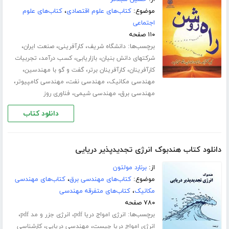
موضوع:
کتاب‌های علوم اقتصادی
،
کتاب‌های علوم
اجتماعی
۱۱۰ صفحه
برچسب‌ها:
،
،
،
دانشگاه شریف
کارآفرینی
صنعت ایران
،
،
،
شرکتهای دانش بنیان
بازاریابی
کسب درآمد
تجربیات
،
،
،
کارآفرینان
کارآفرینان برتر
گفت و گو با مهندسین
،
،
،
مهندسی مکانیک
مهندسی نفت
مهندسی کامپیوتر
،
،
مهندسی برق
مهندسی شیمی
فناوری روز
دانلود کتاب
دانلود کتاب هندبوک انرژی تجدیدپذیر دریایی
از:
برنارد مولتون
موضوع:
کتاب‌های مهندسی برق
،
کتاب‌های مهندسی
مکانیک
،
کتاب‌های متفرقه مهندسی
۷۸۰ صفحه
برچسب‌ها:
،
،
انرژی امواج دریا pdf
انرژی جزر و مد pdf
،
،
انرژی امواج دریا چیست
مهندسی دریایی
کارشناسی