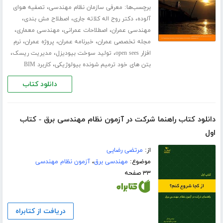
برچسب‌ها:
،
معرفی سازمان نظام مهندسی
تصفیه هوای
،
،
،
آلوده
دکتر روح اله کلاته جاری
اصطلاح مش بندی
،
،
،
مهندسی عمران
اصطلاحات عمرانی
مهندسی معماری
،
،
،
مجله تخصصی عمران
خبرنامه عمران
پروژه عمران
نرم
،
،
،
افزار open sees
تولید سوخت بیودیزل
مدیریت ریسک
،
بتن های خود ترمیم شونده بیولوژیکی
کاربرد BIM
دانلود کتاب
دانلود کتاب راهنما شرکت در آزمون نظام مهندسی برق - کتاب
اول
از:
مرتضی رضایی
موضوع:
مهندسی برق
،
آزمون نظام مهندسی
۳۳ صفحه
دریافت از کتابراه