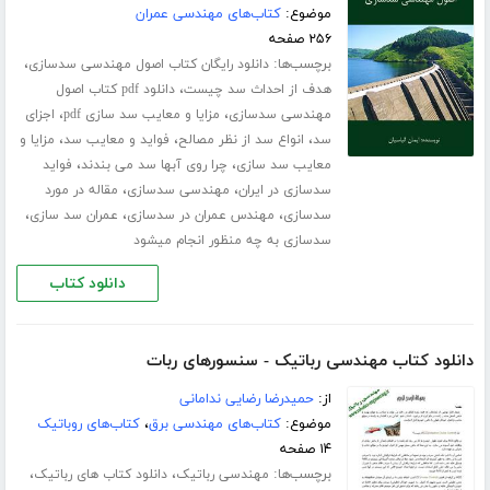
موضوع:
کتاب‌های مهندسی عمران
۲۵۶ صفحه
برچسب‌ها:
،
دانلود رایگان کتاب اصول مهندسی سدسازی
،
هدف از احداث سد چیست
دانلود pdf کتاب اصول
،
،
مهندسی سدسازی
مزایا و معایب سد سازی pdf
اجزای
،
،
،
سد
انواع سد از نظر مصالح
فواید و معایب سد
مزایا و
،
،
معایب سد سازی
چرا روی آبها سد می بندند
فواید
،
،
سدسازی در ایران
مهندسی سدسازی
مقاله در مورد
،
،
،
سدسازی
مهندس عمران در سدسازی
عمران سد سازی
سدسازی به چه منظور انجام میشود
دانلود کتاب
دانلود کتاب مهندسی رباتیک - سنسورهای ربات
از:
حمیدرضا رضایی ندامانی
موضوع:
کتاب‌های مهندسی برق
،
کتاب‌های روباتیک
۱۴ صفحه
برچسب‌ها:
،
،
مهندسی رباتیک
دانلود کتاب های رباتیک