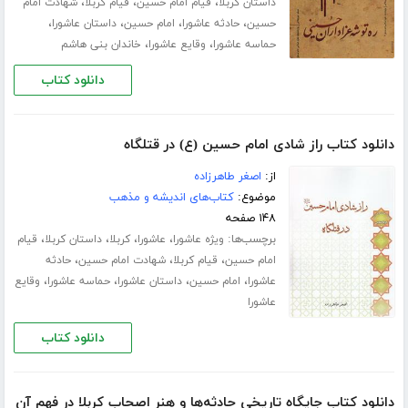
،
،
،
داستان کربلا
قیام امام حسین
قیام کربلا
شهادت امام
،
،
،
،
حسین
حادثه عاشورا
امام حسین
داستان عاشورا
،
،
حماسه عاشورا
وقایع عاشورا
خاندان بنی هاشم
دانلود کتاب
دانلود کتاب راز شادی امام حسین (ع) در قتلگاه
از:
اصغر طاهرزاده
موضوع:
کتاب‌های اندیشه و مذهب
۱۴۸ صفحه
برچسب‌ها:
،
،
،
،
ویژه عاشورا
عاشورا
کربلا
داستان کربلا
قیام
،
،
،
امام حسین
قیام کربلا
شهادت امام حسین
حادثه
،
،
،
،
عاشورا
امام حسین
داستان عاشورا
حماسه عاشورا
وقایع
عاشورا
دانلود کتاب
دانلود کتاب جایگاه تاریخی حادثه‌ها و هنر اصحاب کربلا در فهم آن