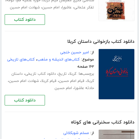
،
،
،
شناسی فکری معارضان قیام کربلا
حوزه علمیه قم
کوفه
،
،
،
تفکر عثمانی
عاشورا
امام حسین
شهادت امام حسین
دانلود کتاب
دانلود کتاب بازخوانی داستان کربلا
از:
امیر حسین خنجی
موضوع:
کتاب‌های اندیشه و مذهب
،
کتاب‌های تاریخی
۱۶۲ صفحه
برچسب‌ها:
،
،
،
کربلا
تاریخ
دانلود کتاب تاریخی
داستان
،
،
،
،
کربلا
قیام امام حسین
قیام کربلا
شهادت امام حسین
،
حادثه عاشورا
امام حسین
دانلود کتاب
دانلود کتاب سخنرانی های کوتاه
از:
مسلم شوبکلائی