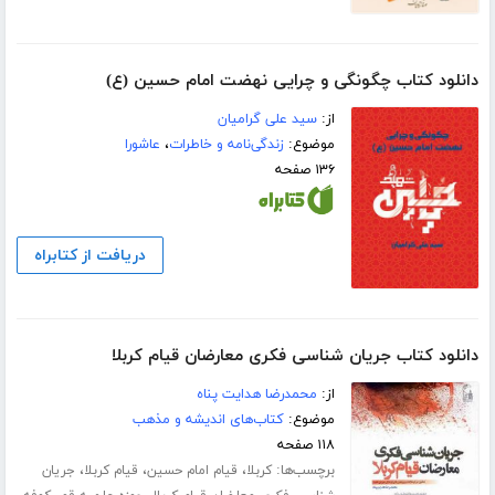
دانلود کتاب چگونگی و چرایی نهضت امام حسین (ع)
از:
سید علی گرامیان
موضوع:
زندگی‌نامه و خاطرات
،
عاشورا
۱۳۶ صفحه
دریافت از کتابراه
دانلود کتاب جریان شناسی فکری معارضان قیام کربلا
از:
محمدرضا هدایت پناه
موضوع:
کتاب‌های اندیشه و مذهب
۱۱۸ صفحه
برچسب‌ها:
،
،
،
کربلا
قیام امام حسین
قیام کربلا
جریان