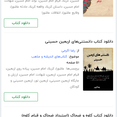
،
،
،
،
حسین
کربلا
قیام امام حسین
تولد امام حسین
شهادت
،
،
،
،
امام حسین
داستان کربلا
واقعه کربلا
حادثه عاشورا
،
وقایع عاشورا
اتفاقات عاشورا
دانلود کتاب
دانلود کتاب دانستنی‌های اربعین حسینی
از:
رضا اکرمی
موضوع:
کتاب‌های اندیشه و مذهب
۵۱ صفحه
برچسب‌ها:
،
،
،
،
عاشورا
کربلا
امام حسین
پیاده روی اربعین
،
،
،
قیام امام حسین
اربعین
شهادت امام حسین
ارزش و
،
،
جایگاه اربعین حسینی
اربعین نور
اربعین حسینی و
کودکان
دانلود کتاب
دانلود کتاب کاوه و ضحاک (استبداد ضحاک و قیام کاوه)