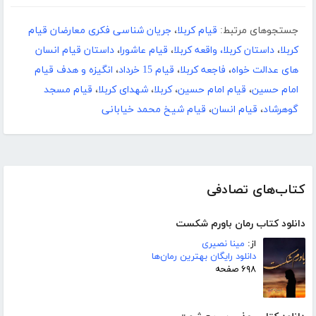
جستجوهای مرتبط:
قیام کربلا
،
جریان شناسی فکری معارضان قیام
کربلا
،
داستان کربلا، واقعه کربلا
،
قیام عاشورا
،
داستان قیام انسان
های عدالت خواه
،
فاجعه کربلا
،
قیام 15 خرداد
،
انگیزه و هدف قیام
امام حسین
،
قیام امام حسین
،
کربلا
،
شهدای کربلا
،
قیام مسجد
گوهرشاد
،
قیام انسان
،
قیام شیخ محمد خیابانی
کتاب‌های تصادفی
دانلود کتاب رمان باورم شکست
از:
مینا نصیری
دانلود رایگان بهترین رمان‌ها
۶۹۸ صفحه