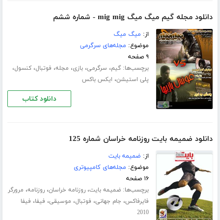
دانلود مجله گیم میگ میگ mig mig - شماره ششم
از:
میگ میگ
موضوع:
مجله‌های سرگرمی
۹ صفحه
برچسب‌ها:
،
،
،
،
،
،
گیم
سرگرمی
بازی
مجله
فوتبال
کنسول
،
پلی استیشن
ایکس باکس
دانلود کتاب
دانلود ضمیمه بایت روزنامه خراسان شماره 125
از:
ضمیمه بایت
موضوع:
مجله‌های کامپیوتری
۱۶ صفحه
برچسب‌ها:
،
،
،
ضمیمه بایت
روزنامه خراسان
روزنامه
مرورگر
،
،
،
،
،
فایرفاکس
جام جهانی
فوتبال
موسیقی
فیفا
فیفا
2010