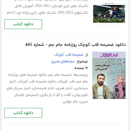
،
،
تکنیک های بازی فوتبال
PES 2013
آموزش کامل
،
،
،
تکنیکهای PES 2013
تکنیک های
بازی رایانه ای
pes13
دانلود کتاب
دانلود ضمیمه قاب کوچک روزنامه جام جم - شماره 445
از:
ضمیمه قاب کوچک
موضوع:
مجله‌های هنری
۱۶ صفحه
برچسب‌ها:
،
ضمیمه جام جم
دانلود ضمیمه های روزنامه
،
،
،
جام جم
قاب کوچک
دانلود ضمیمه قاب کوچک
اخبار
،
،
،
سینمایی
اخبار هنری
اخبار هنرمندان
اخبار سریال های
،
،
تلویزیونی
گفت و گو با بازیگران
انیمیشن فوتبال
،
مدرن
جام جهانی
دانلود کتاب