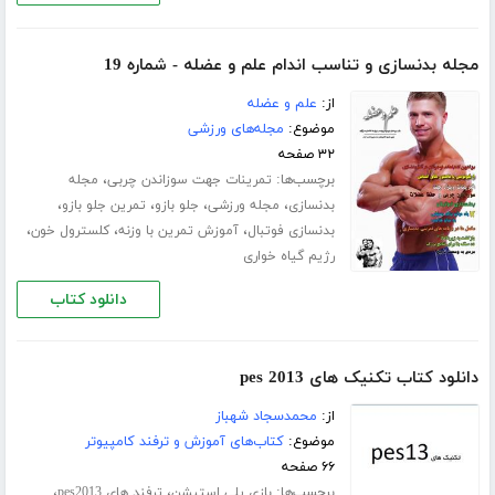
مجله بدنسازی و تناسب اندام علم و عضله - شماره 19
از:
علم و عضله
موضوع:
مجله‌های ورزشی
۳۲ صفحه
برچسب‌ها:
،
تمرینات جهت سوزاندن چربی
مجله
،
،
،
،
بدنسازی
مجله ورزشی
جلو بازو
تمرین جلو بازو
،
،
،
بدنسازی فوتبال
آموزش تمرین با وزنه
کلسترول خون
رژیم گیاه خواری
دانلود کتاب
دانلود کتاب تکنیک های pes 2013
از:
محمدسجاد شهباز
موضوع:
کتاب‌های آموزش و ترفند کامپیوتر
۶۶ صفحه
برچسب‌ها:
،
،
بازی پلی استیشن
ترفند های pes2013