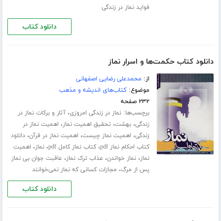
فواید نماز در زندگی
دانلود کتاب
دانلود کتاب حکمت‌ها و اسرار نماز
از:
محمدعلی رضایی اصفهانی
موضوع:
کتاب‌های اندیشه و مذهب
۲۳۲ صفحه
برچسب‌ها:
،
نماز در زندگی امروزی
آثار و برکات نماز در
،
،
،
زندگی
بهشت
تحقیق اهمیت نماز
اهمیت نماز در
،
،
،
زندگی
اهمیت نماز چیست
اهمیت نماز در قرآن
دانلود
،
،
،
کتاب احکام نماز pdf
کتاب نماز کامل pdf
نماز
اهمیت
،
،
،
نماز
نماز خواندن
عذاب ترک نماز
عاقبت جوان بی نماز
،
پس از مرگ
مجازات کسانی که نماز نمی‌خوانند
دانلود کتاب