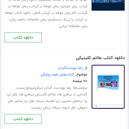
،
،
گرداب برای موبایل
رمان غوطه در گرداب
رمان غوطه در
،
،
گرداب
pdf رمان غوطه در گرداب کامل
دانلود کتاب غوطه
،
،
،
در گرداب با لینک مستقیم
رمان عاشقانه
دانلود رمان
رمان عاشقانه ایرانی
دانلود کتاب
دانلود کتاب علائم کلینیکی
از:
رضا پوردستگردان
موضوع:
کتاب‌های علوم پزشکی
۶۸ صفحه
برچسب‌ها:
،
رضا پوردست گردان میکروبیولوژیست
،
،
آشنایی با بیماری ها
علائم کلینیکی بیماری ها
علل درد
،
،
،
،
پا
دردهای عصبی
درد قفسه سینه
علل درد شکم
علل
،
،
اسهال
علل ایجاد سرفه
درمان یبوست
دانلود کتاب