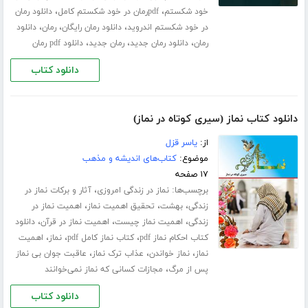
،
،
خود شکستم
pdfرمان در خود شکستم کامل
دانلود رمان
،
،
،
در خود شکستم اندروید
دانلود رمان رایگان
رمان
دانلود
،
،
،
رمان
دانلود رمان جدید
رمان جدید
دانلود pdf رمان
دانلود کتاب
دانلود کتاب نماز (سیری کوتاه در نماز)
از:
یاسر قزل
موضوع:
کتاب‌های اندیشه و مذهب
۱۷ صفحه
برچسب‌ها:
،
نماز در زندگی امروزی
آثار و برکات نماز در
،
،
،
زندگی
بهشت
تحقیق اهمیت نماز
اهمیت نماز در
،
،
،
زندگی
اهمیت نماز چیست
اهمیت نماز در قرآن
دانلود
،
،
،
کتاب احکام نماز pdf
کتاب نماز کامل pdf
نماز
اهمیت
،
،
،
نماز
نماز خواندن
عذاب ترک نماز
عاقبت جوان بی نماز
،
پس از مرگ
مجازات کسانی که نماز نمی‌خوانند
دانلود کتاب