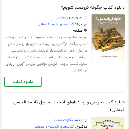
دانلود کتاب چگونه ثروتمند شویم؟
از:
امیرحسین دهقانی
موضوع:
کتاب‌های علوم اقتصادی
۹۴ صفحه
برچسب‌ها:
،
،
رسیدن به موفقیت
موفقیت در کسب و کار
،
،
،
کسب درآمد
درآمدزایی
ثروتمند شدن
راز پولدار شدن
،
،
،
در ایران
ذهن ثروتمند
راز ثروتمند شدن
روانشناسی
،
،
،
موفقیت
رسیدن به موفقیت
موفقیت شغلی
ثروتمند
،
،
،
شدن
کسب ثروت
افزایش توانایی پول در آوردن
رازهای
ثروتمندان
دانلود کتاب
دانلود کتاب بررسی و رد ادعاهای احمد اسماعیل (احمد الحسن
الیمانی)
از:
محمد ذکاوت صفت
موضوع:
کتاب‌های اندیشه و مذهب