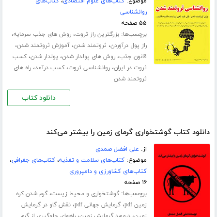
موضوع:
کتاب‌های علوم اقتصادی
،
کتاب‌های
روانشناسی
۵۵ صفحه
برچسب‌ها:
،
،
بزرگترین راز ثروت
روش های جذب سرمایه
،
،
،
راز پول درآوردن
ثروتمند شدن
آموزش ثروتمند شدن
،
،
،
قانون جذب
روش های پولدار شدن
پولدار شدن
کسب
،
،
،
ثروت در ایران
روانشناسی ثروت
کسب درآمد
راه های
ثروتمند شدن
دانلود کتاب
دانلود کتاب گوشتخواری گرمای زمین را بیشتر می‌کند
از:
علی افضل صمدی
موضوع:
کتاب‌های سلامت و تغذیه
،
کتاب‌های جغرافی
،
کتاب‌های کشاورزی و دامپروری
۱۶ صفحه
برچسب‌ها:
،
گوشتخواری و محیط زیست
گرم شدن کره
،
،
زمین pdf
گرمایش جهانی pdf
نقش گاو در گرمایش
،
،
زمین
درمورد گرمایش زمین
راههای جلوگیری از گرم