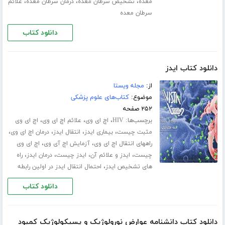
،
،
،
معده
تشخیص سرطان معده
درمان سرطان معده
علائم
سرطان معده
دانلود کتاب
دانلود کتاب ایدز
از:
مجله ویستا
موضوع:
کتاب‌های علوم پزشکی
۲۵۲ صفحه
برچسب‌ها:
،
،
،
HIV
اچ ای وی
علائم اچ ای وی
اچ ای وی
،
،
،
،
مثبت چیست
بیماری ایدز
انتقال ایدز
درمان اچ ای وی
،
،
راههای انتقال اچ ای وی
آزمایش اچ آی وی
اچ ای وی
،
،
،
،
چیست
ایدز و علائم آن
ایدز چیست
درمان ایدز
راه
،
های تشخیص ایدز
احتمال انتقال ایدز در اولین رابطه
دانلود کتاب
دانلود کتاب دانشنامه عوارض نورولوژیک و پسیکولوژیک کمبود