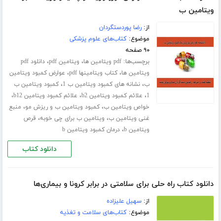
ویتامین ب
از:
رضا پوردستگردان
موضوع:
کتاب‌های علوم پزشکی
۹۰ صفحه
برچسب‌ها:
،
،
pdf ویتامین ها
ویتامین pdf
دانلود pdf
،
،
ویتامین ها
کتاب ویتامینها pdf
عوارض کمبود ویتامین
،
،
ب
نشانه های کمبود ویتامین ب 1
کمبود ویتامین ب
،
،
،
1
علائم کمبود ویتامین b2
علائم کمبود ویتامین b12
،
،
خواص ویتامین ب
کمبود ویتامین ب و ریزش مو
منبع
،
،
غنی ویتامین ب
ویتامین ب برای چی خوبه
قرص
،
ویتامین b
درمان کمبود ویتامین b
دانلود کتاب
دانلود کتاب راه حلی برای سلامتی در برابر کرونا و بیماری‌ها
از:
سهیل علیزاده
موضوع:
کتاب‌های سلامت و تغذیه