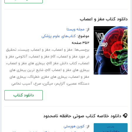
دانلود کتاب مغز و اعصاب
از:
مجله ویستا
موضوع:
کتاب‌های علوم پزشکی
۳۵۲ صفحه
برچسب‌ها:
،
،
مغز و اعصاب
مغز و اعصاب چیست
تحقیق
،
،
در مورد مغز و اعصاب
pdf مغز و اعصاب
آناتومی مغز و
،
،
،
اعصاب
کتاب دانش مغز pdf
بیماری های مغز و اعصاب
،
بیماری های مغز و اعصاب pdf
شایع ترین بیماری های
،
،
مغز و اعصاب
بیماری های مغزی خطرناک
بیماری های
،
،
،
،
دستگاه عصبی
آلزایمر
میگرن
صرع
آسیب نخاعی
دانلود کتاب
🎧 دانلود خلاصه کتاب صوتی حافظه نامحدود
از:
کوین هورسلی