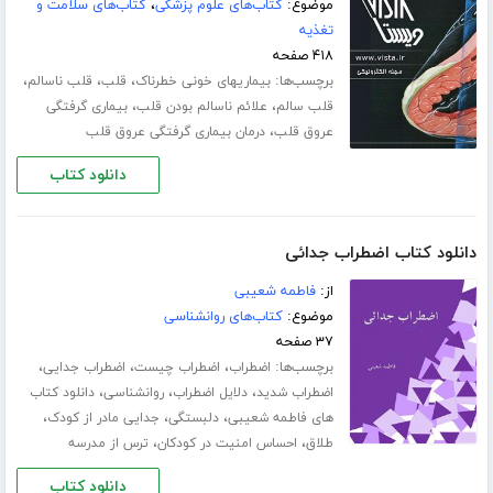
موضوع:
کتاب‌های علوم پزشکی
،
کتاب‌های سلامت و
تغذیه
۴۱۸ صفحه
برچسب‌ها:
،
،
،
بیماریهای خونی خطرناک
قلب
قلب ناسالم
،
،
قلب سالم
علائم ناسالم بودن قلب
بیماری گرفتگی
،
عروق قلب
درمان بیماری گرفتگی عروق قلب
دانلود کتاب
دانلود کتاب اضطراب جدائی
از:
فاطمه شعیبی
موضوع:
کتاب‌های روانشناسی
۳۷ صفحه
برچسب‌ها:
،
،
،
اضطراب
اضطراب چیست
اضطراب جدایی
،
،
،
اضطراب شدید
دلایل اضطراب
روانشناسی
دانلود کتاب
،
،
،
های فاطمه شعیبی
دلبستگی
جدایی مادر از کودک
،
،
طلاق
احساس امنیت در کودکان
ترس از مدرسه
دانلود کتاب