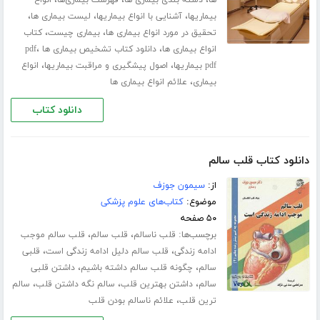
،
،
،
بیماریها
آشنایی با انواع بیماریها
لیست بیماری ها
،
،
تحقیق در مورد انواع بیماری ها
بیماری چیست
کتاب
،
،
انواع بیماری ها
دانلود کتاب تشخیص بیماری ها pdf
،
،
pdf بیماریها
اصول پیشگیری و مراقبت بیماریها
انواع
،
بیماری
علائم انواع بیماری ها
دانلود کتاب
دانلود کتاب قلب سالم
از:
سیمون جوزف
موضوع:
کتاب‌های علوم پزشکی
۵۰ صفحه
برچسب‌ها:
،
،
قلب ناسالم
قلب سالم
قلب سالم موجب
،
،
ادامه زندگی
قلب سالم دلیل ادامه زندگی است
قلبی
،
،
سالم
چگونه قلب سالم داشته باشیم
داشتن قلبی
،
،
،
سالم
داشتن بهترین قلب
سالم نگه داشتن قلب
سالم
،
ترین قلب
علائم ناسالم بودن قلب