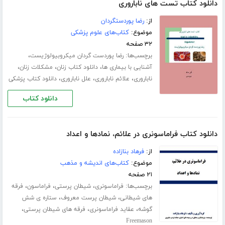
دانلود کتاب تست های ناباروری
از:
رضا پوردستگردان
موضوع:
کتاب‌های علوم پزشکی
۳۲ صفحه
برچسب‌ها:
،
رضا پوردست گردان میکروبیولوژیست
،
،
،
آشنایی با بیماری ها
دانلود کتاب زنان
مشکلات زنان
،
،
،
ناباروری
علائم ناباروری
علل ناباروری
دانلود کتاب پزشکی
دانلود کتاب
دانلود کتاب فراماسونری در علائم، نمادها و اعداد
از:
فرهاد بنازاده
موضوع:
کتاب‌های اندیشه و مذهب
۲۱ صفحه
برچسب‌ها:
،
،
،
فراماسونری
شیطان پرستی
فراماسون
فرقه
،
،
های شیطانی
شیطان پرست معروف
ستاره ی شش
،
،
،
گوشه
عقاید فراماسونری
فرقه های شیطان پرستی
Freemason