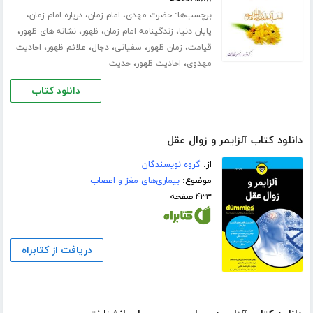
برچسب‌ها:
،
،
،
حضرت مهدی
امام زمان
درباره امام زمان
،
،
،
،
پایان دنیا
زندگینامه امام زمان
ظهور
نشانه های ظهور
،
،
،
،
،
قیامت
زمان ظهور
سفیانی
دجال
علائم ظهور
احادیث
،
،
مهدوی
احادیث ظهور
حدیث
دانلود کتاب
دانلود کتاب آلزایمر و زوال عقل
از:
گروه نویسندگان
موضوع:
بیماری‌های مغز و اعصاب
۴۳۳ صفحه
دریافت از کتابراه