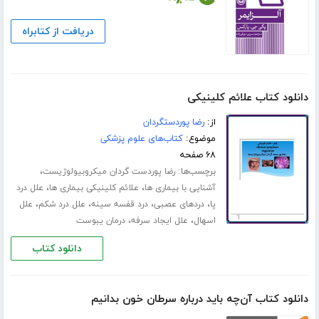
دریافت از کتابراه
دانلود کتاب علائم کلینیکی
از:
رضا پوردستگردان
موضوع:
کتاب‌های علوم پزشکی
۶۸ صفحه
برچسب‌ها:
،
رضا پوردست گردان میکروبیولوژیست
،
،
آشنایی با بیماری ها
علائم کلینیکی بیماری ها
علل درد
،
،
،
،
پا
دردهای عصبی
درد قفسه سینه
علل درد شکم
علل
،
،
اسهال
علل ایجاد سرفه
درمان یبوست
دانلود کتاب
دانلود کتاب آن‌چه باید درباره سرطان خون بدانیم