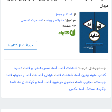
مردان
از:
استفن جیمز
موضوع:
خانواده و روابط
،
شخصیت شناسی
۲۱۶ صفحه
دریافت از کتابراه
جستجوهای مرتبط:
شناخت فضا
،
فضا
،
سفر به هوا و فضا
،
دانلود
کتاب علوم زمین فضا
،
شناخت فضا
،
طراحی فضا ها
،
فضا و نجوم
،
فضا
چیست
،
عجایب فضا
،
تحقیق در مورد فضا
،
فضا و کهکشان ها
،
فضا
چگونه است؟
،
فضا عکس