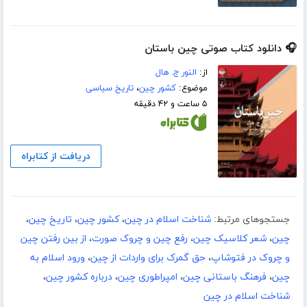
🎧 دانلود کتاب صوتی چین باستان
از:
النور ج. هال
موضوع:
کشور چین
،
تاریخ سیاسی
۵ ساعت و ۴۲ دقیقه
دریافت از کتابراه
جستجوهای مرتبط:
شناخت اسلام در چین
،
کشور چین
،
تاریخ چین
،
چین
،
شعر کلاسیک چین
،
رفع چین و چروک‌‌ صورت
،
از بین رفتن چین
و چروک در فتوشاپ
،
حق گمرک برای واردات از چین
،
ورود اسلام به
چین
،
فرهنگ باستانی چین
،
امپراطوری چین
،
درباره کشور چین
،
شناخت اسلام در چین