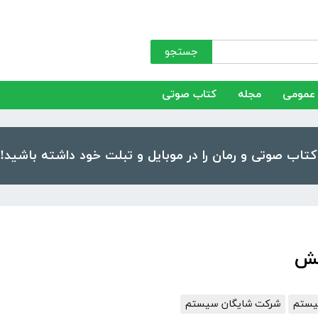
جستجو
عمومی
مجله
کتاب صوتی
یش
یستم
شرکت شایگان سیستم