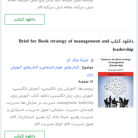
،
،
،
سیگما
شش سیگما pdf
مثال برای شش سیگما
مقاله
،
شش سیگما
مقاله شش سیگما pdf
دانلود کتاب
دانلود کتاب Brief for Book strategy of management and
leadership
از:
ملیکا ملک آرا
موضوع:
کتاب‌های علوم اجتماعی
،
کتاب‌های آموزش
زبان
۱۸ صفحه
برچسب‌ها:
،
،
آموزش زبان انگلیسی
آموزش انگلیسی
،
،
،
آمورش زبان
زبان انگلیسی
دانلود کتاب آمورش زبان
،
،
،
leadership
management
مدیریت در سازمان ها
مدیریت
،
،
،
کارمندان
مدیریت سازمانی
اصول مدیریت
استراتژی و
،
،
مدیریت رهبری ملیکا ملک آرا
رهبری استراتژیک pdf
،
اصول مدیریت pdf
انواع مدیریت pdf
دانلود کتاب