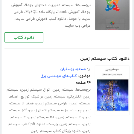
برچسب‌ها:
،
سیستم مدیریت محتوای جوملا
آموزش
،
،
،
جوملا
آموزش Joomla
پایگاه داده MySQL
طراحی
،
،
سایت با جوملا
دانلود کتاب آموزش طراحی سایت
طراحی وب سایت
دانلود کتاب
دانلود کتاب سیستم زمین
از:
مسعود یوسفیان
موضوع:
کتاب‌های مهندسی برق
۹۴ صفحه
برچسب‌ها:
،
،
سیستم زمین
انواع سیستم زمین
سیستم
،
،
زمین الکتریکی
سیستم زمین در شبکه توزیع
اهداف
،
،
سیستم زمین
طراحی سیستم زمین
هدف از سیستم
،
،
زمین چیست
جزوه سیستم اتصال زمین
pdf سیستم
،
،
،
زمین
it سیستم زمین
tns سیستم زمین
tt سیستم
،
،
زمین
سیستم زمین چیست
دانلود pdf کتاب سیستم
،
زمین
دانلود رایگان کتاب سیستم زمین