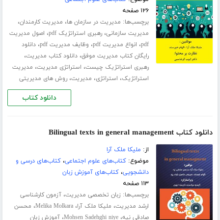
۱۲۶ صفحه
برچسب‌ها:
،
،
مدیریت در سازمان ها
مدیریت کارمندان
،
،
مدیریت سازمانی
رهبری استراتژیک pdf
اصول مدیریت
،
،
،
pdf
انواع مدیریت pdf
وظایف مدیریت pdf
دانلود
،
،
رایگان کتاب مدیریت موفق
دانلود کتاب مدیریت
،
،
رهبری استراتژیک چیست
استراتژی مدیریت
مدیریت
،
،
،
استراتژیک
استراتژی
مدیریت
روش های مدیریتی
دانلود کتاب
دانلود کتاب Bilingual texts in general management
از:
ملیکا ملک آرا
موضوع:
کتاب‌های علوم اجتماعی
،
کتاب‌های درسی و
دانشجویی
،
کتاب‌های آموزش زبان
۱۱۳ صفحه
برچسب‌ها:
،
زبان تخصصی مدیریت
آزمون کارشناسی
،
،
،
ارشد مدیریت
ملیکا ملک آرا
Melika Molkara
محسن
،
،
صادقی نیه
Mohsen Sadehghi niye
آموزش زبان