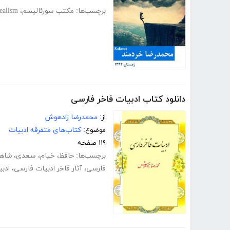
برچسب‌ها:
مکتب سورئالیسم
،
realism
دانلود کتاب ادبیات فاخر فارسی
از:
محمدرضا زادهوش
موضوع:
کتاب‌های متفرقه ادبیات
۱۱۹ صفحه
برچسب‌ها:
حافظ
،
خیام
،
سعدی
،
شاهن
فارسی
،
آثار فاخر ادبیات فارسی
،
ادب