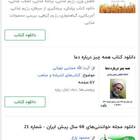
،
،
،
،
کاهش وزن
رژیم غذایی
برنامه غذایی
انقلاب غذایی
،
،
دانلود کتاب پزشکی
پیشگیری از سرطان
رژیم غذایی
،
،
،
آمریکایی
گیاهخواری
رژیم گیاهی
بررسی محصولات
غذایی
دانلود کتاب
دانلود کتاب همه چیز درباره دعا
از:
آیت الله مجتبی تهرانی
موضوع:
کتاب‌های اندیشه و مذهب
۵۷ صفحه
برچسب‌ها:
،
،
دعا
نماز
روزه
دانلود کتاب
دانلود مجله خواندنی‌های 60 سال پیش ایران - شماره 21
از:
محمود زارع