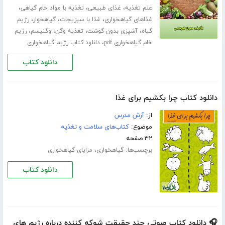
،
،
،
علم تغذیه
غذای طبیعی
تغذیه با مواد خام گیاهی
،
،
،
غذاهای گیاهخواری
غذا با سبزیجات
گیاهخوار
رژیم
،
،
،
،
گیاه
آشپزی بدون گوشت
تغذیه وگن
وگنیسم
رژیم
،
خام گیاهخواری pdf
دانلود کتاب رژیم گیاهخواری
دانلود کتاب
دانلود کتاب چرا بکشیم برای غذا
از:
آرش مدرس
موضوع:
کتاب‌های سلامت و تغذیه
۳۲ صفحه
برچسب‌ها:
،
گیاهخواری
مزایای گیاهخواری
دانلود کتاب
🎧 دانلود کتاب صوتی چند حقیقت شوکه کننده درباره رژیم های