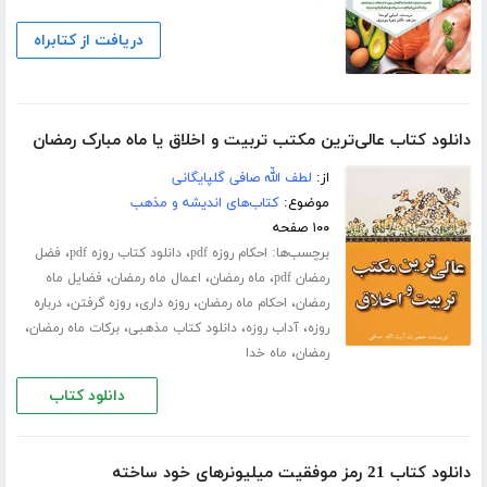
دریافت از کتابراه
دانلود کتاب عالی‌ترین مکتب تربیت و اخلاق یا ماه مبارک رمضان
از:
لطف اللّه صافی گلپایگانی
موضوع:
کتاب‌های اندیشه و مذهب
۱۰۰ صفحه
برچسب‌ها:
،
،
احکام روزه pdf
دانلود کتاب روزه pdf
فضل
،
،
،
رمضان pdf
ماه رمضان
اعمال ماه رمضان
فضایل ماه
،
،
،
،
رمضان
احکام ماه رمضان
روزه داری
روزه گرفتن
درباره
،
،
،
،
روزه
آداب روزه
دانلود کتاب مذهبی
برکات ماه رمضان
،
رمضان
ماه خدا
دانلود کتاب
دانلود کتاب 21 رمز موفقیت میلیونرهای خود ساخته