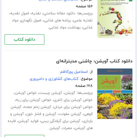
۱۵۶ صفحه
برچسب‌ها:
،
،
،
دانلود مقاله سلامتی
تغذیه
اصول تغدیه
،
،
تغذیه علمی
برنامه های غذایی
اصول نگهداری مواد
،
غذایی
بهداشت مواد غذایی
دانلود کتاب
دانلود کتاب آویشن؛ چاشنی مدیترانه‌ای
از:
اسماعیل پورکاظم
موضوع:
کتاب‌های کشاورزی و دامپروری
۱۷۸ صفحه
برچسب‌ها:
،
،
،
آویشن
آویشن چیست
خواص آویشن
،
،
خواص آویشن برای لاغری
خواص آویشن برای ریه
،
،
خواص آویشن برای مردان
آویشن زخم معده
آویشن
،
،
،
کوهی
آویشن عفونت
آویشن و فشار خون
آویشن و
،
،
،
بارداری
آویشن برای گرفتگی بینی
فواید آویشن
فایده
،
های آویشن
مضرات آویشن