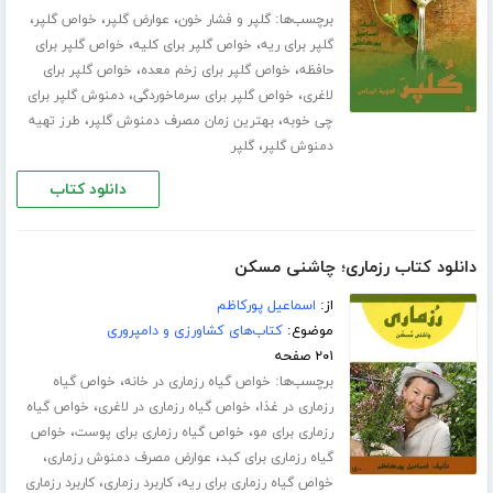
برچسب‌ها:
،
،
،
گلپر و فشار خون
عوارض گلپر
خواص گلپر
،
،
گلپر برای ریه
خواص گلپر برای کلیه
خواص گلپر برای
،
،
حافظه
خواص گلپر برای زخم معده
خواص گلپر برای
،
،
لاغری
خواص گلپر برای سرماخوردگی
دمنوش گلپر برای
،
،
چی خوبه
بهترین زمان مصرف دمنوش گلپر
طرز تهیه
،
دمنوش گلپر
گلپر
دانلود کتاب
دانلود کتاب رزماری؛ چاشنی مسکن
از:
اسماعیل پورکاظم
موضوع:
کتاب‌های کشاورزی و دامپروری
۲۰۱ صفحه
برچسب‌ها:
،
خواص گیاه رزماری در خانه
خواص گیاه
،
،
رزماری در غذا
خواص گیاه رزماری در لاغری
خواص گیاه
،
،
رزماری برای مو
خواص گیاه رزماری برای پوست
خواص
،
،
گیاه رزماری برای کبد
عوارض مصرف دمنوش رزماری
،
،
خواص گیاه رزماری برای ریه
کاربرد رزماری
کاربرد رزماری