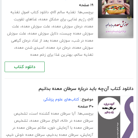
۱۹ صفحه
برچسب‌ها:
،
تغذیه سالم pdf
دانلود کتاب اصول تغذیه
،
،
pdf
رژیم غذایی برای مشکل معده
غذاهای تقویت
،
،
،
معده
درمان سوزش معده
علت سوزش معده
علت
،
،
سوزش معده چیست
دلایل سوزش معده
علت سوزش
،
،
معده در شب
سوزش معده بعد از غذا
درمان گیاهی
،
،
،
سوزش معده
درمان درد معده
اسیدی شدن معده
،
تغذیه سالم
بهترین غذا برای زخم معده
دانلود کتاب
دانلود کتاب آن‌چه باید درباره سرطان معده بدانیم
موضوع:
کتاب‌های علوم پزشکی
۳۰ صفحه
برچسب‌ها:
،
آیا سرطان معده کشنده است
تشخیص
،
،
‌‌سرطان معده در خانه
انواع سرطان معده
تشخیص
،
سرطان معده با آزمایش خون
علائم سرطان معده در
،
،
،
آزمایش
سرطان معده بدخیم
سرطان معده خوش خیم