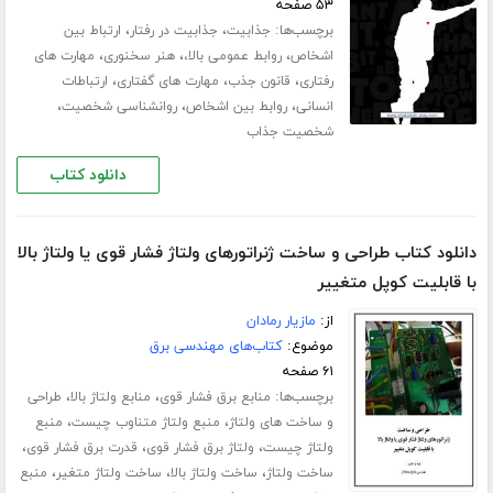
۵۳ صفحه
برچسب‌ها:
،
،
جذابیت
جذابیت در رفتار
ارتباط بین
،
،
،
اشخاص
روابط عمومی بالا،
هنر سخنوری
مهارت های
،
،
،
رفتاری
قانون جذب
مهارت های گفتاری
ارتباطات
،
،
،
انسانی
روابط بین اشخاص
روانشناسی شخصیت
شخصیت جذاب
دانلود کتاب
دانلود کتاب طراحی و ساخت ژنراتورهای ولتاژ فشار قوی یا ولتاژ بالا
با قابلیت کوپل متغییر
از:
مازیار رمادان
موضوع:
کتاب‌های مهندسی برق
۶۱ صفحه
برچسب‌ها:
،
،
منابع برق فشار قوی
منابع ولتاژ بالا
طراحی
،
،
و ساخت های ولتاژ
منبع ولتاژ متناوب چیست
منبع
،
،
،
ولتاژ چیست
ولتاژ برق فشار قوی
قدرت برق فشار قوی
،
،
،
ساخت ولتاژ
ساخت ولتاژ بالا
ساخت ولتاژ متغیر
منبع