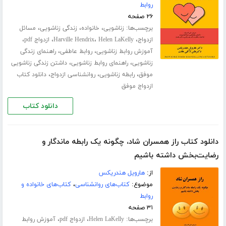
روابط
۲۶ صفحه
برچسب‌ها:
،
،
،
زناشویی
خانواده
زندگی زناشویی
مسائل
،
،
،
،
ازدواج
Helen LaKelly
Harville Hendrix
ازدواج pdf
،
،
آموزش روابط زناشویی
روابط عاطفی
راهنمای زندگی
،
،
زناشویی
راهنمای روابط زناشویی
داشتن زندگی زناشویی
،
،
،
موفق
رابطه زناشویی
روانشناسی ازدواج
دانلود کتاب
ازدواج موفق
دانلود کتاب
دانلود کتاب راز همسران شاد، چگونه یک رابطه ماندگار و
رضایت‌بخش داشته باشیم
از:
هارویل هندریکس
موضوع:
کتاب‌های روانشناسی
،
کتاب‌های خانواده و
روابط
۳۱ صفحه
برچسب‌ها:
،
،
Helen LaKelly
ازدواج pdf
آموزش روابط