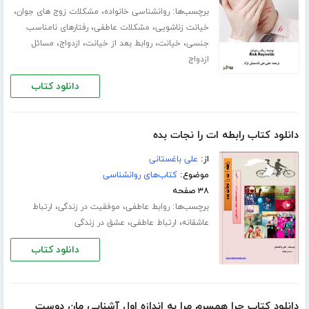
برچسب‌ها:
،
،
روانشناسی خانواده
مشکلات زوج های جوان
،
،
خیانت زناشویی
مشکلات عاطفی
رفتارهای نامناسب
،
،
،
،
جنسی
خیانت
روابط بعد از خیانت
ازدواج
مسائل
ازدواج
دانلود کتاب
دانلود کتاب رابطه ات را نجات بده
از:
علی باغستانی
موضوع:
کتاب‌های روانشناسی
۳۸ صفحه
برچسب‌ها:
،
،
روابط عاطفی
موفقیت در زندگی
ارتباط
،
،
عاشقانه
ارتباط عاطفی
عشق در زندگی
دانلود کتاب
دانلود کتاب چرا همسرم مرا به ‌اندازه اول آشنایی مان دوست