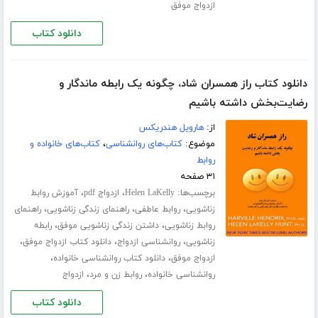
ازدواج موفق
دانلود کتاب
دانلود کتاب راز همسران شاد، چگونه یک رابطه ماندگار و
رضایت‌بخش داشته باشیم
از:
هارویل هندریکس
موضوع:
کتاب‌های روانشناسی
،
کتاب‌های خانواده و
روابط
۳۱ صفحه
برچسب‌ها:
،
،
Helen LaKelly
ازدواج pdf
آموزش روابط
،
،
،
زناشویی
روابط عاطفی
راهنمای زندگی زناشویی
راهنمای
،
،
روابط زناشویی
داشتن زندگی زناشویی موفق
رابطه
،
،
،
زناشویی
روانشناسی ازدواج
دانلود کتاب ازدواج موفق
،
،
ازدواج موفق
دانلود کتاب روانشناسی خانواده
،
،
روانشناسی خانواده
روابط زن و مرد
ازدواج
دانلود کتاب