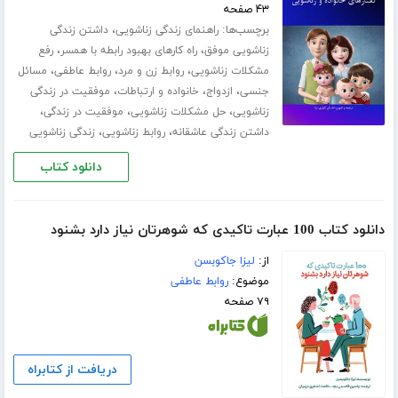
۴۳ صفحه
برچسب‌ها:
،
راهنمای زندگی زناشویی
داشتن زندگی
،
،
زناشویی موفق
راه کارهای بهبود رابطه با همسر
رفع
،
،
،
مشکلات زناشویی
روابط زن و مرد
روابط عاطفی
مسائل
،
،
،
جنسی
ازدواج
خانواده و ارتباطات
موفقیت در زندگی
،
،
،
زناشویی
حل مشکلات زناشویی
موفقیت در زندگی
،
،
داشتن زندگی عاشقانه
روابط زناشویی
زندگی زناشویی
دانلود کتاب
دانلود کتاب 100 عبارت تاکیدی که شوهرتان نیاز دارد بشنود
از:
لیزا جاکوبسن
موضوع:
روابط عاطفی
۷۹ صفحه
دریافت از کتابراه