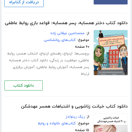
دریافت از کتابراه
دانلود کتاب دختر همسایه، پسر همسایه: قواعد بازی روابط عاطفی
از:
محمدامین عرفانی زاده
موضوع:
کتاب‌های روانشناسی
۶۰ صفحه
برچسب‌ها:
،
،
،
ازدواج
راهنمای ازدواج
انتخاب همسر
روابط
،
،
عاطفی
موفقیت در زندگی
دانلود کتاب دختر همسایه
،
،
پسر همسایه
آموزش روابط عاطفی
آموزش برقراری
ارتباط
دانلود کتاب
دانلود کتاب خیانت زناشویی و اشتباهات همسر عهدشکن
از:
ریک رینولدز
موضوع:
کتاب‌های خانواده و روابط
۱۵ صفحه