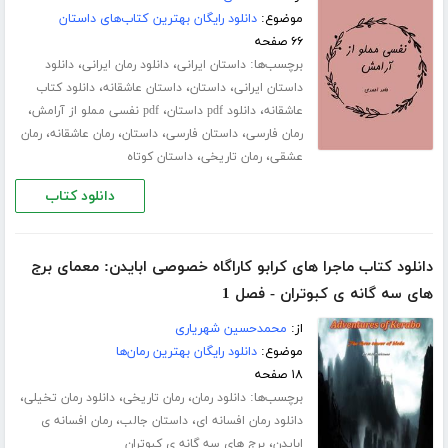
موضوع:
دانلود رایگان بهترین کتاب‌های داستان
۶۶ صفحه
برچسب‌ها:
،
،
داستان ایرانی
دانلود رمان ایرانی
دانلود
،
،
،
داستان ایرانی
داستان
داستان عاشقانه
دانلود کتاب
،
،
،
عاشقانه
دانلود pdf داستان
pdf نفسی مملو از آرامش
،
،
،
،
رمان فارسی
داستان فارسی
داستان
رمان عاشقانه
رمان
،
،
عشقی
رمان تاریخی
داستان کوتاه
دانلود کتاب
دانلود کتاب ماجرا های کرابو کاراگاه خصوصی ابایدن: معمای برج
های سه گانه ی کبوتران - فصل 1
از:
محمدحسین شهریاری
موضوع:
دانلود رایگان بهترین رمان‌ها
۱۸ صفحه
برچسب‌ها:
،
،
،
دانلود رمان
رمان تاریخی
دانلود رمان تخیلی
،
،
دانلود رمان افسانه ای
داستان جالب
رمان افسانه ی
،
ابایدن
برج های سه گانه ی کبوتران