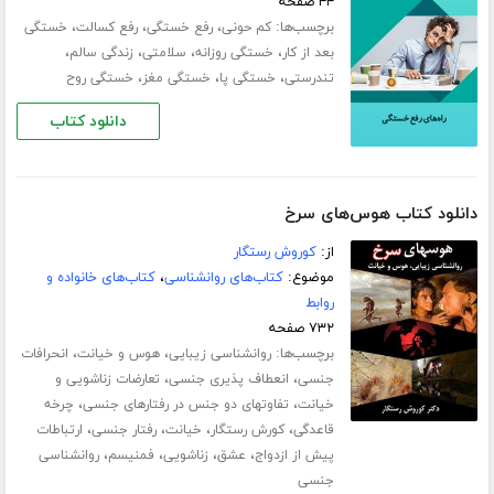
۴۴ صفحه
برچسب‌ها:
،
،
،
کم حونی
رفع خستگی
رفع کسالت
خستگی
،
،
،
،
بعد از کار
خستگی روزانه
سلامتی
زندگی سالم
،
،
،
تندرستی
خستگی پا
خستگی مغز
خستگی روح
دانلود کتاب
دانلود کتاب هوس‌های سرخ
از:
کوروش رستگار
موضوع:
کتاب‌های روانشناسی
،
کتاب‌های خانواده و
روابط
۷۳۲ صفحه
برچسب‌ها:
،
،
روانشناسی زیبایی
هوس و خیانت
انحرافات
،
،
جنسی
انعطاف پذیری جنسی
تعارضات زناشویی و
،
،
خیانت
تفاوتهای دو جنس در رفتارهای جنسی
چرخه
،
،
،
،
قاعدگی
کورش رستگار
خیانت
رفتار جنسی
ارتباطات
،
،
،
،
پیش از ازدواج
عشق
زناشویی
فمنیسم
روانشناسی
جنسی