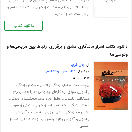
،
،
،
مقاربتی
رفتار جنسی سالم
پیشگیری از ایدز
آموزش
،
،
،
روابط زناشویی
رفع مشکلات زناشویی
مشکلات جنسی
روش استفاده از کاندوم
دانلود کتاب
دانلود کتاب اسرار ماندگاری عشق و برقراری ارتباط بین مریخی‌ها و
ونوسی‌ها‎
از:
جان گری
موضوع:
کتاب‌های روانشناسی
۱۴۵ صفحه
برچسب‌ها:
،
راهنمای زندگی زناشویی
داشتن زندگی
،
،
زناشویی موفق
راه کارهای بهبود رابطه با همسر
رفع
،
،
،
مشکلات زناشویی
روابط زن و مرد
موفقیت در زندگی
،
،
،
داشتن زندگی عاشقانه
روابط زناشویی
زندگی زناشویی
،
،
راه و رسم زندگی
عشق ورزیدن به همسر
آموزش
،
،
،
زناشویی
آموزش روابط زناشویی
روابط عاطفی
مسائل
جنسی