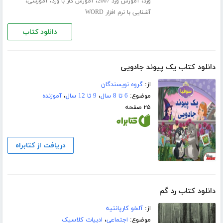
،
،
،
،
ورد
آموزش ورد 2007
آموزش کار با ورد
آموزشی
آشنایی با نرم افزار WORD
دانلود کتاب
دانلود کتاب یک پیوند جادویی
از:
گروه نویسندگان
موضوع:
6 تا 8 سال
،
9 تا 12 سال
،
آموزنده
۲۵ صفحه
دریافت از کتابراه
دانلود کتاب رد گم
از:
آلخو کارپانتیه
موضوع:
اجتماعی
،
ادبیات کلاسیک