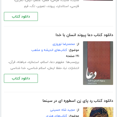
،
،
،
،
،
،
،
سایت
سایت
طراحی
فصل
عنصر
درس
تمرین
،
،
،
،
،
فارسی
استاندارد
پیوند
تصویر
تگ
فرم
دانلود کتاب
دانلود کتاب دعا پیوند انسان با خدا
از:
محمدرضا نوروزی
موضوع:
کتاب‌های اندیشه و مذهب
۱۹۱ صفحه
برچسب‌ها:
،
،
،
،
،
مفهوم دعا
اسلام
استخاره
مباهله
قرآن
،
،
،
انتشارات نبا
حفظ ایمان
اسلام شناسی
خدا شناسی
دانلود کتاب
دانلود کتاب رد پای زن اسطوره ای در سینما
از:
مجید شاه حسینی
موضوع:
کتاب‌های هنری