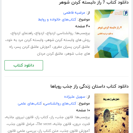
دانلود کتاب 7 راز دلبسته کردن شوهر
از:
مرضیه فاطمی
موضوع:
کتاب‌های خانواده و روابط
۴۰ صفحه
برچسب‌ها:
،
،
،
روانشناسی ازدواج
ازدواج
راهنمای ازدواج
،
،
روش های وابسته کردن شوهر
وابسته کردن مرد به خود
،
،
عاشق کردن پسران مغرور
آموزش عاشق کردن پسر
راه
،
های جذب شوهر
عاشق کردن مردان
دانلود کتاب
دانلود کتاب داستان زندگی راز جذب رویاها
از:
سهیل علیزاده
موضوع:
کتاب‌های روانشناسی
،
کتاب‌های علمی
۱۰ صفحه
برچسب‌ها:
،
،
،
،
قانون جذب
راز
کتاب راز
قانون نیروی جاذبه
،
،
،
،
قدرت درون
قانون جاذبه
The secret
مراحل قانون جذب
،
،
آموزش قانون جذب
متن کتاب راز
بررسی علمی قانون