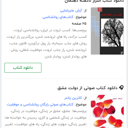
دانلود کتاب اسرار ناگفته ذهنمان
از:
آرش علیرضایی
موضوع:
کتاب‌های روانشناسی
۲۵ صفحه
برچسب‌ها:
،
،
کسب ثروت در ایران
روانشناسی ثروت
،
،
،
کسب درآمد
راه های ثروتمند شدن
بزرگترین راز ثروت
،
،
،
روش های جذب سرمایه
راز پول درآوردن
قانون جذب
،
،
،
ثروتمند شدن
راز جذب ثروت
موفقیت شغلی
روش
،
های پولدار شدن
پولدار شدن
دانلود کتاب
🎧 دانلود کتاب صوتی از دولت عشق
از:
کاترین پاندر
موضوع:
کتاب‌های صوتی رایگان روانشناسی و موفقیت
برچسب‌ها:
،
،
،
عشق
عشق در زندگی
موفقیت در زندگی
،
،
موفقیت در زندگی شخصی و کاری
رسیدن به خواسته ها
،
،
،
تغییر زندگی
مهارت های زندگی
راه های موفقیت
تغییر