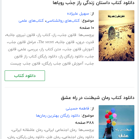
دانلود کتاب داستان زندگی راز جذب رویاها
از:
سهیل علیزاده
موضوع:
کتاب‌های روانشناسی
،
کتاب‌های علمی
۱۰ صفحه
برچسب‌ها:
،
،
،
،
قانون جذب
راز
کتاب راز
قانون نیروی جاذبه
،
،
،
،
قدرت درون
قانون جاذبه
The secret
مراحل قانون جذب
،
،
آموزش قانون جذب
متن کتاب راز
بررسی علمی قانون
،
،
جذب
دانلود رایگان راز
دانلود رایگان کتاب راز قانون
،
،
جذب
آموزش قانون جذب رایگان
قانون جذب چیست
دانلود کتاب
دانلود کتاب رمان شیطنت در راه عشق
از:
فاطمه حسینی
موضوع:
دانلود رایگان بهترین رمان‌ها
۳۸۸ صفحه
برچسب‌ها:
،
،
رمان اجتماعی ایرانی
رمان عاشقانه ایرانی
،
،
،
،
دانلود رمان اجتماعی
رمان طنز
دانلود رمان رایگان
رمان