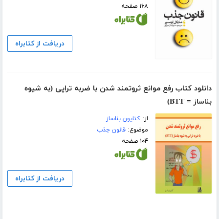
۱۶۸ صفحه
دریافت از کتابراه
دانلود کتاب رفع موانع ثروتمند شدن با ضربه تراپی (به شیوه
بناساز = BTT)
از:
کتایون بناساز
موضوع:
قانون جذب
۱۰۴ صفحه
دریافت از کتابراه