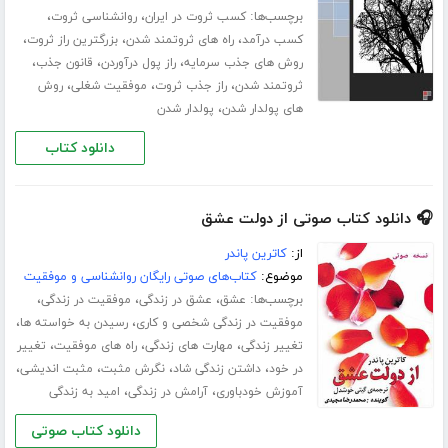
برچسب‌ها:
،
،
کسب ثروت در ایران
روانشناسی ثروت
،
،
،
کسب درآمد
راه های ثروتمند شدن
بزرگترین راز ثروت
،
،
،
روش های جذب سرمایه
راز پول درآوردن
قانون جذب
،
،
،
ثروتمند شدن
راز جذب ثروت
موفقیت شغلی
روش
،
های پولدار شدن
پولدار شدن
دانلود کتاب
🎧 دانلود کتاب صوتی از دولت عشق
از:
کاترین پاندر
موضوع:
کتاب‌های صوتی رایگان روانشناسی و موفقیت
برچسب‌ها:
،
،
،
عشق
عشق در زندگی
موفقیت در زندگی
،
،
موفقیت در زندگی شخصی و کاری
رسیدن به خواسته ها
،
،
،
تغییر زندگی
مهارت های زندگی
راه های موفقیت
تغییر
،
،
،
،
در خود
داشتن زندگی شاد
نگرش مثبت
مثبت اندیشی
،
،
آموزش خودباوری
آرامش در زندگی
امید به زندگی
دانلود کتاب صوتی