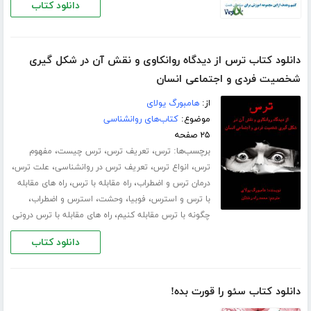
دانلود کتاب
دانلود کتاب ترس از دیدگاه روانکاوی و نقش آن در شکل گیری
شخصیت فردی و اجتماعی انسان
از:
هامبورگ یولای
موضوع:
کتاب‌های روانشناسی
۲۵ صفحه
برچسب‌ها:
،
،
،
ترس
تعریف ترس
ترس چیست
مفهوم
،
،
،
،
ترس
انواع ترس
تعریف ترس در روانشناسی
علت ترس
،
،
درمان ترس و اضطراب
راه مقابله با ترس
راه های مقابله
،
،
،
،
با ترس و استرس
فوبیا
وحشت
استرس و اضطراب
،
چگونه با ترس مقابله کنیم
راه های مقابله با ترس درونی
دانلود کتاب
دانلود کتاب سئو را قورت بده!