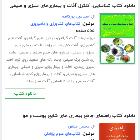
دانلود کتاب شناسایی: کنترل آفات و بیماری‌های سبزی و صیفی
از:
اسماعیل پورکاظم
موضوع:
کتاب‌های کشاورزی و دامپروری
۵۵۵ صفحه
برچسب‌ها:
،
،
آفات گیاهان
بیماری های گیاهان
آفت های
،
،
،
کشاورزی
آفت کش ها
مبارزه با افات
بیماری های
،
،
سبزی و صیفی
بیماری های مهم سبزی و صیفی
علت
،
،
زرد شدن برگ صیفی جات
لکه های سفید روی تره
آفت
،
،
سبزی ریحان
آفات و بیماریهای سبزی و صیفی
بیماری
،
،
های سبزی و صیفی
آفات و بیماریهای کدو
شناسایی
،
آفات صیفی جات
شناسایی آفات سبزیجات
دانلود کتاب
دانلود کتاب راهنمای جامع بیماری های شایع پوست و مو
از:
محسن فیاض
موضوع:
کتاب‌های علوم پزشکی