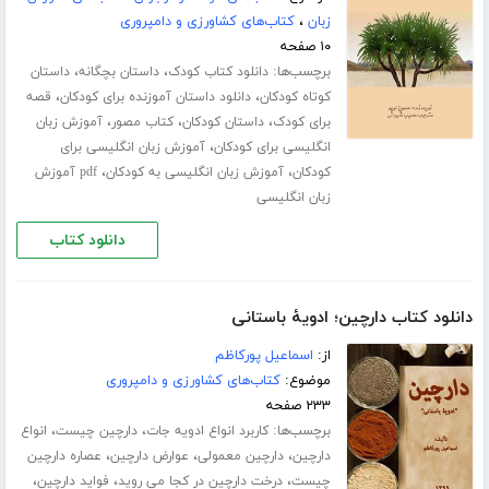
زبان
،
کتاب‌های کشاورزی و دامپروری
۱۰ صفحه
برچسب‌ها:
،
،
دانلود کتاب کودک
داستان بچگانه
داستان
،
،
کوتاه کودکان
دانلود داستان آموزنده برای کودکان
قصه
،
،
،
برای کودک
داستان کودکان
کتاب مصور
آموزش زبان
،
انگلیسی برای کودکان
آموزش زبان انگلیسی برای
،
،
کودکان
آموزش زبان انگلیسی به کودکان
pdf آموزش
زبان انگلیسی
دانلود کتاب
دانلود کتاب دارچین؛ ادویۀ باستانی
از:
اسماعیل پورکاظم
موضوع:
کتاب‌های کشاورزی و دامپروری
۲۳۳ صفحه
برچسب‌ها:
،
،
کاربرد انواع ادویه جات
دارچین چیست
انواع
،
،
،
دارچین
دارچین معمولی
عوارض دارچین
عصاره دارچین
،
،
،
چیست
درخت دارچین در کجا می روید
فواید دارچین