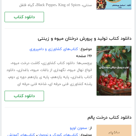
،
،
،
سنتی
King of Spices
Black Pepper
گیاه فلفل
دانلود کتاب
دانلود کتاب تولید و پرورش درختان میوه و زینتی
موضوع:
کتاب‌های کشاورزی و دامپروری
۱۹۶ صفحه
برچسب‌ها:
،
،
دانلود کتاب کشاورزی
کاشت درخت میوه
،
،
،
انواع نهال میوه
نگهداری از باغات میوه
باغداری
دانلود
،
،
،
کتاب باغداری
پایه یازدهم
پایه ی یازدهم دوره ی دوم
،
رشته کشاورزی فنی حرفه ای
شاخه فنی حرفه ای
دانلود کتاب
دانلود کتاب درخت پالم
از:
سمون لوپو
موضوع:
کتاب‌های کودک و نوجوان
،
کتاب‌های آموزش