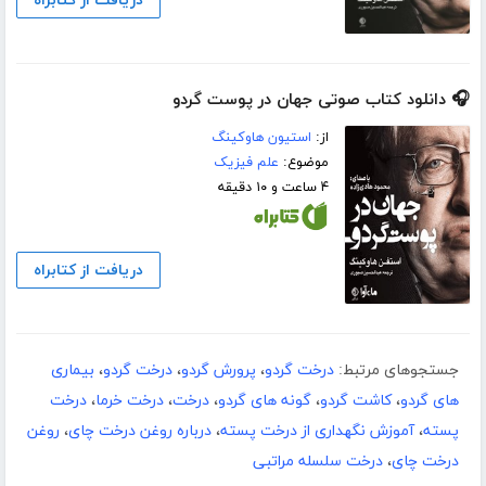
دریافت از کتابراه
🎧 دانلود کتاب صوتی جهان در پوست گردو
از:
استیون هاوکینگ
موضوع:
علم فیزیک
۴ ساعت و ۱۰ دقیقه
دریافت از کتابراه
جستجوهای مرتبط:
درخت گردو
،
پرورش گردو
،
درخت گردو
،
بیماری
های گردو
،
کاشت گردو
،
گونه های گردو
،
درخت
،
درخت خرما
،
درخت
پسته
،
آموزش نگهداری از درخت پسته
،
درباره روغن درخت چای
،
روغن
درخت چای
،
درخت سلسله مراتبی