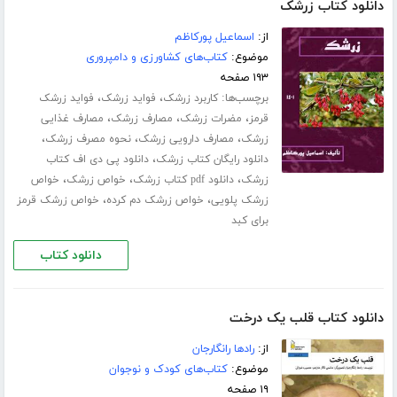
دانلود کتاب زرشک
از:
اسماعیل پورکاظم
موضوع:
کتاب‌های کشاورزی و دامپروری
۱۹۳ صفحه
برچسب‌ها:
،
،
کاربرد زرشک
فواید زرشک
فواید زرشک
،
،
،
قرمز
مضرات زرشک
مصارف زرشک
مصارف غذایی
،
،
،
زرشک
مصارف دارویی زرشک
نحوه مصرف زرشک
،
دانلود رایگان کتاب زرشک
دانلود پی دی اف کتاب
،
،
،
زرشک
دانلود pdf کتاب زرشک
خواص زرشک
خواص
،
،
زرشک پلویی
خواص زرشک دم کرده
خواص زرشک قرمز
برای کبد
دانلود کتاب
دانلود کتاب قلب یک درخت
از:
رادها رانگارجان
موضوع:
کتاب‌های کودک و نوجوان
۱۹ صفحه