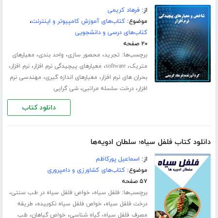
از:
فرهاد کریمی
موضوع:
کتاب‌های آموزش کامپیوتر و اینترنت
،
کتاب‌های درسی و دانشجویی
۲۰ صفحه
برچسب‌ها:
،
،
،
تجرید
محصور سازی
واحد بندی
معیارهای
،
،
،
،
متریک
software
معیارهای پیچیدگی نرم افزار
نرم افزار
،
،
بحران های نرم افزار
معیارهای اندازه گیری
مهندسی نرم
،
،
افزار
درخت سلسله مراتبی
شی گرایی
دانلود کتاب
دانلود کتاب فلفل سیاه؛ سلطان ادویه‌ها
از:
اسماعیل پورکاظم
موضوع:
کتاب‌های کشاورزی و دامپروری
۵۷ صفحه
برچسب‌ها:
،
،
فلفل سیاه
خواص فلفل سیاه در طب سنتی
،
،
درخت فلفل سیاه
خواص فلفل سیاه نکوبیده
طریقه
،
،
،
مصرف فلفل سیاه
گیاه شناسی
خواص گیاهان
طب