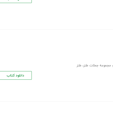
،
مجموعه جملات طنز
،
طنز
دانلود کتاب