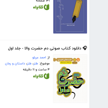
۱۴۱ صفحه
🎧 دانلود کتاب صوتی دم حضرت والا - جلد اول
از:
احمد عربلو
موضوع:
طنز
،
طنز
،
داستان و رمان
۴ ساعت و ۱۱ دقیقه