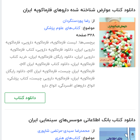
دانلود کتاب عوارض شناخته شده داروهای فارماکوپه ایران
از:
رضا پوردستگردان
موضوع:
کتاب‌های علوم پزشکی
۳۲۸ صفحه
برچسب‌ها:
،
،
لیست فارماکوپه
فارماکوپه دارویی
فارماکوپه
،
،
دارویی ایران
دانلود فارماکوپه دارویی
کتاب فارماکوپه
،
،
دارویی ایران
دانلود رایگان فارماکوپه ایران
خرید کتاب
،
،
فارماکوپه ایران
دانلود کتاب فارماکوپه ایران pdf
،
،
فارماکوپه ایران چیست
فارماکوپه ایران pdf
دانلود رایگان
،
،
،
فارماکوپه ایران
فارماکوپه دارویی چیست
کتاب پزشکی
،
انواع داروهای افسردگی
انواع دارو
دانلود کتاب
دانلود کتاب بانک اطلاعاتی موسس‌های سینمایی ایران
از:
محمدرضا سیدی-مرتضی شاپوری
موضوع:
کتاب‌های هنری