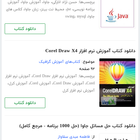
برچسب‌ها:
،
،
،
حسن نژاد انارکی
جاوا
آموزش جاوا
آموزش
،
،
،
،
برنامه نویسی
jse
محیط نت بینز
زبان جاوا
کلاس های
،
،
جاوا
mysql
swing
دانلود کتاب
دانلود کتاب آموزش نرم افزار Corel Draw X4
موضوع:
کتاب‌های آموزش گرافیک
۹۲ صفحه
برچسب‌ها:
،
آموزش نرم افزار Corel Draw
آموزش نرم افزار
،
،
،
،
Corel
آموزش Corel Draw
آموزش Corel
آموزش کرل
آموزش نرم افزار کرل
دانلود کتاب
دانلود کتاب حل مسائل جاوا (حل 1000 برنامه - مرجع کامل)
از:
فاطمه عبدی سقاواز