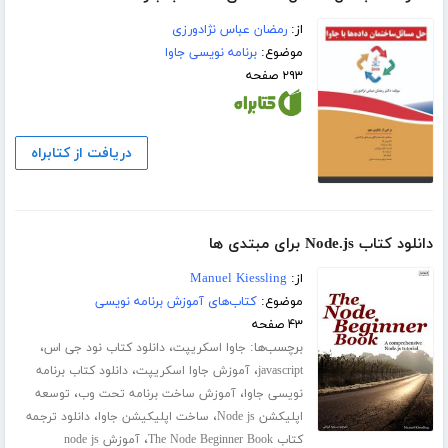
از:
رمضان عباس نژادورزی
موضوع:
برنامه نویسی جاوا
۲۹۳ صفحه
دریافت از کتابراه
دانلود کتاب Node.js برای مبتدی ها
از:
Manuel Kiessling
موضوع:
کتاب‌های آموزش برنامه نویسی
۴۳ صفحه
برچسب‌ها:
،
،
جاوا اسکریپت
دانلود کتاب نود جی اس
،
،
javascript
آموزش جاوا اسکریپت
دانلود کتاب برنامه
،
،
نویسی جاوا
آموزش ساخت برنامه تحت وب
توسعه
،
،
اپلیکشن Node js
ساخت اپلیکیشن جاوا
دانلود ترجمه
،
کتاب The Node Beginner Book
آموزش node js