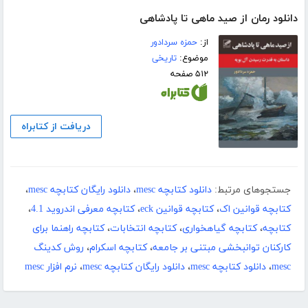
دانلود رمان از صید ماهى تا پادشاهى
از:
حمزه سردادور
موضوع:
تاریخی
۵۱۲ صفحه
دریافت از کتابراه
جستجوهای مرتبط:
دانلود کتابچه mesc
،
دانلود رایگان کتابچه mesc
،
کتابچه قوانین اک
،
کتابچه قوانین eck
،
کتابچه معرفی اندروید 4.1
،
کتابچه
،
کتابچه گیاهخواری
،
کتابچه انتخابات
،
کتابچه راهنما برای
کارکنان توانبخشی مبتنی بر جامعه
،
کتابچه اسکرام
،
روش کدینگ
mesc
،
دانلود کتابچه mesc
،
دانلود رایگان کتابچه mesc
،
نرم افزار mesc