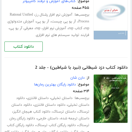
موضوع:
کتاب‌های آموزش و ترفند کامپیوتر
۴۵۵ صفحه
برچسب‌ها:
،
آموزش نرم افزار رشنال رز
Rational Unified
،
،
،
Process
آر یو پی چیست
آر یو پی
آموزش متدولوژی
،
،
،
،
،
rup
کتاب rup
آموزش نرم افزار
rup
معرفی آر یو پی
فرایند تولید سیستم های نرم افزاری
دانلود کتاب
دانلود کتاب دزد شیطانی (نبرد با شیاطین) - جلد 2
از:
دارن شان
موضوع:
دانلود رایگان بهترین رمان‌ها
۳۱۴ صفحه
برچسب‌ها:
،
،
داستان تخیلی
داستان فانتزی
دانلود
،
،
داستان تخیلی
دانلود داستان فانتزی
دانلود داستان
،
،
،
ترسناک
داستان ترسناک
دانلود کتاب هیجان انگیز
،
،
داستان ترجمه شده
داستان خارجی
دانلود رایگان رمان
،
،
ترسناک
دانلود رایگان کتاب ترسناک
دانلود رایگان کتاب