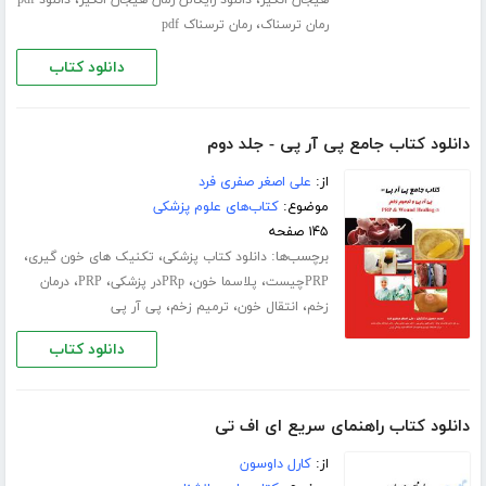
،
،
هیجان انگیز
دانلود رایگالن رمان هیجان انگیز
دانلود pdf
،
رمان ترسناک
رمان ترسناک pdf
دانلود کتاب
دانلود کتاب جامع پی آر پی - جلد دوم
از:
علی اصغر صفری فرد
موضوع:
کتاب‌های علوم پزشکی
۱۴۵ صفحه
برچسب‌ها:
،
،
دانلود کتاب پزشکی
تکنیک های خون گیری
،
،
،
،
PRPچیست
پلاسما خون
PRpدر پزشکی
PRP
درمان
،
،
،
زخم
انتقال خون
ترمیم زخم
پی آر پی
دانلود کتاب
دانلود کتاب راهنمای سریع ای اف تی
از:
کارل داوسون