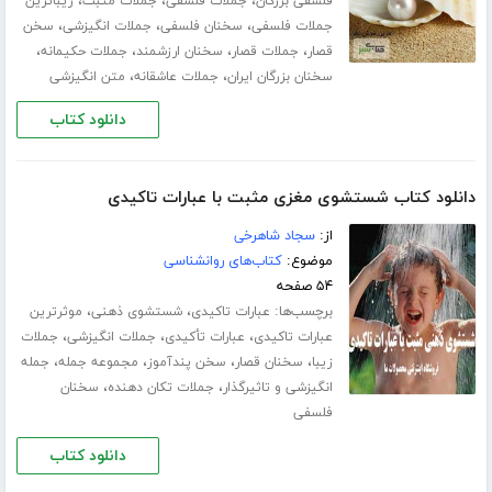
،
،
،
فلسفی بزرگان
جملات فلسفی
جملات مثبت
زیباترین
،
،
،
جملات فلسفی
سخنان فلسفی
جملات انگیزشی
سخن
،
،
،
،
قصار
جملات قصار
سخنان ارزشمند
جملات حکیمانه
،
،
سخنان بزرگان ایران
جملات عاشقانه
متن انگیزشی
دانلود کتاب
دانلود کتاب شستشوی مغزی مثبت با عبارات تاکیدی
از:
سجاد شاهرخی
موضوع:
کتاب‌های روانشناسی
۵۴ صفحه
برچسب‌ها:
،
،
عبارات تاکیدی
شستشوی ذهنی
موثرترین
،
،
،
عبارات تاکیدی
عبارات تأکیدی
جملات انگیزشی
جملات
،
،
،
،
زیبا
سخنان قصار
سخن پندآموز
مجموعه جمله
جمله
،
،
انگیزشی و تاثیرگذار
جملات تکان دهنده
سخنان
فلسفی
دانلود کتاب