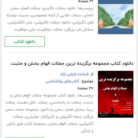
۲۹ صفحه
برچسب‌ها:
،
،
دانلود جملات تاکیدی
جملات قصار
سخن
،
،
،
امامان
جملات طلایی از ائمه معصومین
حدیث
نوشته
،
،
،
های انگیزشی
دانلود جملات انگیزشی
متن انگشیزشی
،
،
سخنان ناب بزرگان
جملات موفقیت
متن موفقیت
دانلود کتاب
دانلود کتاب مجموعه برگزیده ترین جملات الهام بخش و مثبت
از:
فرخنده فرضی نژاد
موضوع:
کتاب‌های روانشناسی
۲۷ صفحه
برچسب‌ها:
دانلود کتاب مجموعه جملات الهام بخش و
،
،
،
مثبت
جملات به یادماندنی
جملات تکان دهنده
جملات
،
،
،
،
زیبا
سخنان قصار
سخن پندآموز
مجموعه جمله
سخن
،
،
بزرگان
جمله انگیزشی و تاثیرگذار
موثرترین جملات
،
،
انگیزشی
جملات الهام بخش
مجموعه کتاب های دانش
و زندگی