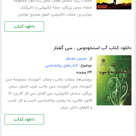
،
،
،
جملات زیبا
سخنان قصار
سخن پندآموز
مجموعه
،
،
،
جمله
سخن بزرگان
جمله انگیزشی و تاثیرگذار
،
موثرترین جملات انگیزشی
اصول صحیح خواندن
دانلود کتاب
دانلود کتاب آب استخودوس - سی گفتار
از:
حسین مجدفر
موضوع:
کتاب‌های روانشناسی
۳۴ صفحه
برچسب‌ها:
،
،
جملات جالب
جملات آموزنده
مجموعه متن
،
،
،
،
آموزنده
متن آموزنده
متن جالب
ضرب المثل
سخن
،
،
،
،
بزرگان
سخنان انگیزشی
سی گفتار
سی کار آفرین
14
،
،
،
،
قانون طلایی
راه روشن
روانشناسی
کسب و کار
کسب
و کارهای دانش بنیان
دانلود کتاب