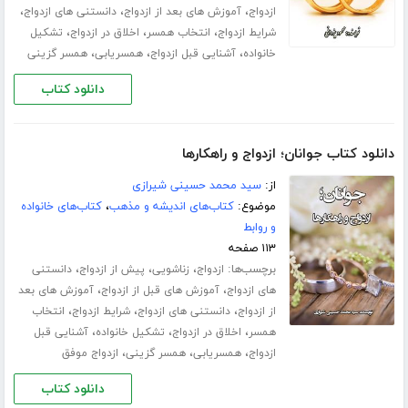
،
،
،
ازدواج
آموزش های بعد از ازدواج
دانستنی های ازدواج
،
،
،
شرایط ازدواج
انتخاب همسر
اخلاق در ازدواج
تشکیل
،
،
،
خانواده
آشنایی قبل ازدواج
همسریابی
همسر گزینی
دانلود کتاب
دانلود کتاب جوانان؛ ازدواج و راهکارها
از:
سید محمد حسینی شیرازی
موضوع:
کتاب‌های اندیشه و مذهب
،
کتاب‌های خانواده
و روابط
۱۱۳ صفحه
برچسب‌ها:
،
،
،
ازدواج
زناشویی
پیش از ازدواج
دانستنی
،
،
های ازدواج
آموزش های قبل از ازدواج
آموزش های بعد
،
،
،
از ازدواج
دانستنی های ازدواج
شرایط ازدواج
انتخاب
،
،
،
همسر
اخلاق در ازدواج
تشکیل خانواده
آشنایی قبل
،
،
،
ازدواج
همسریابی
همسر گزینی
ازدواج موفق
دانلود کتاب