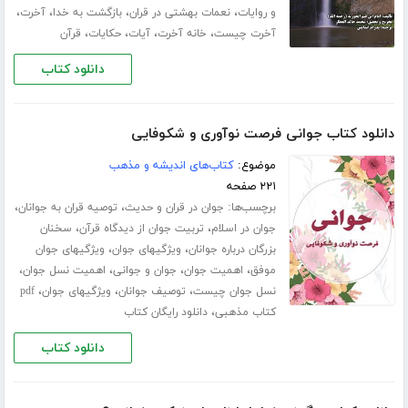
،
،
،
،
و روایات
نعمات بهشتی در قران
بازگشت به خدا
آخرت
،
،
،
،
آخرت چیست
خانه آخرت
آیات
حکایات
قرآن
دانلود کتاب
دانلود کتاب جوانی فرصت نوآوری و شکوفایی
موضوع:
کتاب‌های اندیشه و مذهب
۲۲۱ صفحه
برچسب‌ها:
،
،
جوان در قران و حدیث
توصیه قران به جوانان
،
،
جوان در اسلام
تربیت جوان از دیدگاه قرآن
سخنان
،
،
بزرگان درباره جوانان
ویژگیهای جوان
ویژگیهای جوان
،
،
،
،
موفق
اهمیت جوان
جوان و جوانی
اهمیت نسل جوان
،
،
،
نسل جوان چیست
توصیف جوانان
ویژگیهای جوان
pdf
،
کتاب مذهبی
دانلود رایگان کتاب
دانلود کتاب