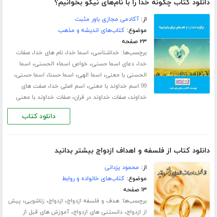
دانلود کتاب چگونه خدا را با نام‌های نیکو بخوانیم؟
از:
آکادمی مجازی باور مثبت
موضوع:
کتاب‌های اندیشه و مذهب
۲۳ صفحه
برچسب‌ها:
،
،
،
خداشناسی
اسما خدا
نام های خدا
صفات
،
،
،
خدا
دعای اسما حسنی
خواص اسماء الحسنی
اسما
،
،
،
،
الحسنی با معنی
اسما الهی
اسما حسنا
اسما حسنی
،
،
99 اسم خداوند با معنی
اسم اصلی خدا
صفت های
،
،
خداوند
صفات خداوند در قران
صفات خداوند با معنی
دانلود کتاب
دانلود کتاب از فلسفه و اهداف ازدواج بیشتر بدانید
از:
محمود یزدانی
موضوع:
کتاب‌های خانواده و روابط
۱۳ صفحه
برچسب‌ها:
،
،
،
هدف و فلسفه ازدواج
ازدواج
زناشویی
پیش
،
،
از ازدواج
دانستنی های ازدواج
آموزش های قبل از