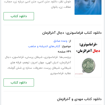
،
،
،
،
خوش نظر
دانلود متن ادبی
متن ادبی درباره زن
حجاب
،
،
عفاف
زن
بانوان
دانلود کتاب
دانلود کتاب فراماسونری: دجال آخرالزمان
از:
وعده صادق
موضوع:
کتاب‌های اندیشه و مذهب
۲۴۹ صفحه
برچسب‌ها:
،
،
،
فراماسونری
شیطان پرستی
فراماسون
دجال
،
،
،
،
آخرالزمان
ادیان الهی
جهان امروز
توهم
فرقه های
،
،
،
شیطانی
شیطان پرست معروف
ستاره ی شش گوشه
عقاید فراماسونری
دانلود کتاب
دانلود کتاب مهدی و آخرالزمان