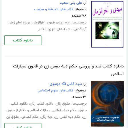
از:
علی بنی سعید
موضوع:
کتاب‌های اندیشه و مذهب
۷۸ صفحه
برچسب‌ها:
،
،
،
،
امام زمان
ظهور
آخرالزمان
درباره امام زمان
،
،
آرماگدون
نشانه های ظهور
انتظار
دانلود کتاب
دانلود کتاب نقد و بررسی حکم دیه نفس زن در قانون مجازات
اسلامی
از:
سید فضل الله موسوی
موضوع:
کتاب‌های علوم اجتماعی
۲۹ صفحه
برچسب‌ها:
،
،
حقوق زنان
دانلود کتاب زنان
دانلود کتاب
،
،
،
حقوق
حکم دیه
قوانین مجازات اسلامی
دفاع از حقوق
،
،
،
،
زن
حکم دیه نفس زن
دیه زنان
حکم قصاص
حقوق زن