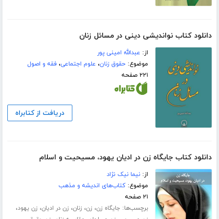
دانلود کتاب نواندیشی دینی در مسائل زنان
از:
عبدالله امینی پور
موضوع:
حقوق زنان
،
علوم اجتماعی
،
فقه و اصول
۲۲۱ صفحه
دریافت از کتابراه
دانلود کتاب جایگاه زن در ادیان یهود، مسیحیت و اسلام
از:
نیما نیک نژاد
موضوع:
کتاب‌های اندیشه و مذهب
۲۱ صفحه
برچسب‌ها:
،
،
،
،
،
جایگاه زن
زن
زنان
زن در ادیان
زن یهود