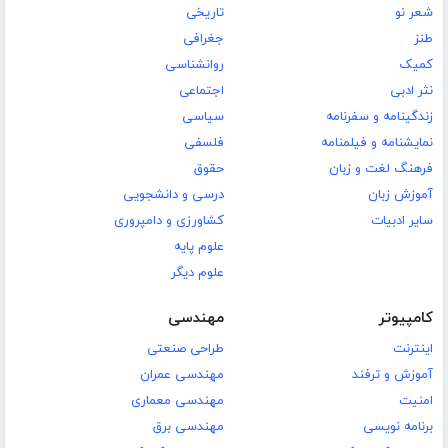
شعر نو
تاریخی
طنز
جغرافی
کمیک
روانشناسی
نثر ادبی
اجتماعی
زندگینامه و سفرنامه
سیاسی
نمایشنامه و فیلمنامه
فلسفی
فرهنگ لغت و زبان
حقوق
آموزش زبان
درسی و دانشجویی
سایر ادبیات
کشاورزی و دامپروری
علوم پایه
علوم دیگر
کامپیوتر
مهندسی
اینترنت
طراحی صنعتی
آموزش و ترفند
مهندسی عمران
امنیت
مهندسی معماری
برنامه نویسی
مهندسی برق