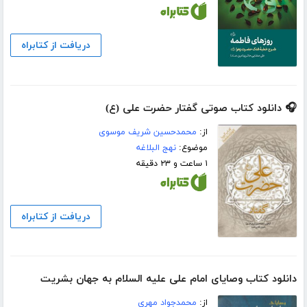
دریافت از کتابراه
🎧 دانلود کتاب صوتی گفتار حضرت علی (ع)
از:
محمدحسین شریف موسوی
موضوع:
نهج البلاغه
۱ ساعت و ۲۳ دقیقه
دریافت از کتابراه
دانلود کتاب وصایای امام علی علیه السلام به جهان بشریت
از:
محمدجواد مهری