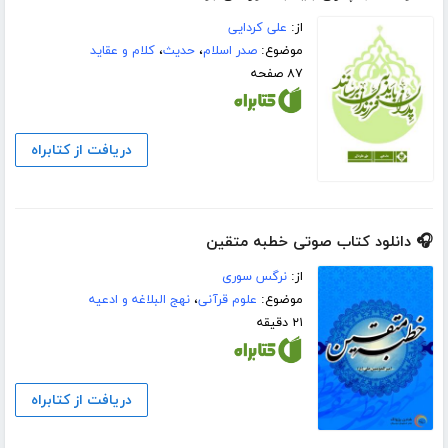
از:
علی کردایی
موضوع:
صدر اسلام
،
حدیث
،
کلام و عقاید
۸۷ صفحه
دریافت از کتابراه
🎧 دانلود کتاب صوتی خطبه متقین
از:
نرگس سوری
موضوع:
علوم قرآنی
،
نهج البلاغه و ادعیه
۲۱ دقیقه
دریافت از کتابراه