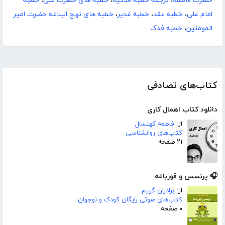
حضرت فاطمه
،
ترجمه خطبه فدکیه
،
خطبه های حضرت علی
،
خطبه
امام علی
،
خطبه عقد
،
خطبه غدیر
،
خطبه های نهج البلاغه حضرت امیر
المومنین
،
خطبه فدک
کتاب‌های تصادفی
دانلود کتاب اهمال کاری
از:
فاطمه کهنسال
کتاب‌های روانشناسی
۲۱ صفحه
🎧 پرنسس و قورباغه
از:
برادران گریم
کتاب‌های صوتی رایگان کودک و نوجوان
۰ صفحه