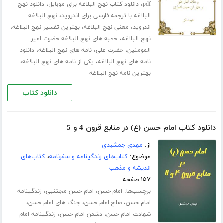
،
،
pdf
دانلود کتاب نهج البلاغه برای موبایل
دانلود نهج
،
البلاغه با ترجمه فارسی برای اندروید
نهج البلاغه
،
،
،
اندروید
معنی نهج البلاغه
بهترین تفسیر نهج البلاغه
،
نهج البلاغه
خطبه های نهج البلاغه حضرت امیر
،
،
،
المومنین
حضرت علی
نامه های نهج البلاغه
دانلود
،
،
نامه های نهج البلاغه
یکی از نامه های نهج البلاغه
بهترین نامه نهج البلاغه
دانلود کتاب
دانلود کتاب امام حسن (ع) در منابع قرون 4 و 5
از:
مهدی جمشیدی
موضوع:
کتاب‌های زندگینامه و سفرنامه
،
کتاب‌های
اندیشه و مذهب
۱۵۷ صفحه
برچسب‌ها:
،
،
امام حسن
امام حسن مجتنبی
زندگینامه
،
،
،
امام حسن
صلح امام حسن
جنگ های امام حسن
،
،
شهادت امام حسن
دشمن امام حسن
زندگینامه امام