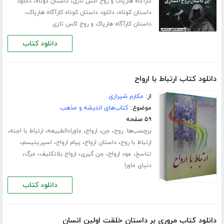
،
،
کارآگاه هارپاک و روح اکس تازی
داستان کوتاه
دانلود
،
،
داستان کوتاه
دانلود داستان کوتاه کارآگاه هارپاک
داستان کارآگاه هارپاک و روح اکس تازی
دانلود کتاب
دانلود کتاب ارتباط با ارواح
از:
مکارم شیرازی
موضوع:
کتاب‌های اندیشه و مذهب
۵۹ صفحه
برچسب‌ها:
،
،
،
،
،
روح
جن
ارواح
ماوراءالطبیعه
ارتباط با اجنه
،
،
،
،
ارتباط با روح
داستان ارواح
پیام ارواح
اسپریتیسم
،
،
،
،
،
تناسخ
عود ارواح
جن گیری
ارواح بلاتکلیف
مرگ
دنیای ماورا
دانلود کتاب
دانلود کتاب مروری بر داستان خلقت اولین انسان