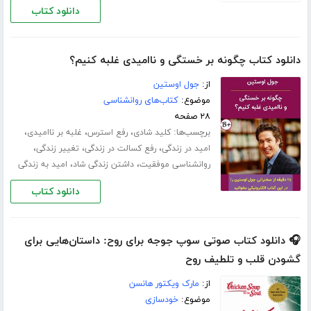
دانلود کتاب
دانلود کتاب چگونه بر خستگی و ناامیدی غلبه کنیم؟
از:
جول اوستین
موضوع:
کتاب‌های روانشناسی
۲۸ صفحه
برچسب‌ها:
،
،
،
کلید شادی
رفع استرس
غلبه بر ناامیدی
،
،
،
امید در زندگی
رفع کسالت در زندگی
تغییر زندگی
،
،
روانشناسی موفقیت
داشتن زندگی شاد
امید به زندگی
دانلود کتاب
🎧 دانلود کتاب صوتی سوپ جوجه برای روح: داستان‌هایی برای
گشودن قلب و تلطیف روح
از:
مارک ویکتور هانسن
موضوع:
خودسازی