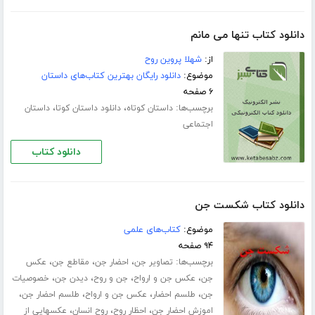
دانلود کتاب تنها می مانم
از:
شهلا پروین روح
موضوع:
دانلود رایگان بهترین کتاب‌های داستان
۶ صفحه
برچسب‌ها:
،
،
داستان کوتاه
دانلود داستان کوتا
داستان
اجتماعی
دانلود کتاب
دانلود کتاب شکست جن
موضوع:
کتاب‌های علمی
۹۴ صفحه
برچسب‌ها:
،
،
،
تصاویر جن
احضار جن
مقاطع جن
عکس
،
،
،
،
جن
عکس جن و ارواح
جن و روح
دیدن جن
خصوصیات
،
،
،
،
جن
طلسم احضار
عکس جن و ارواح
طلسم احضار جن
،
،
،
اموزش احضار جن
احظار روح
روح انسان
عکسهایی از