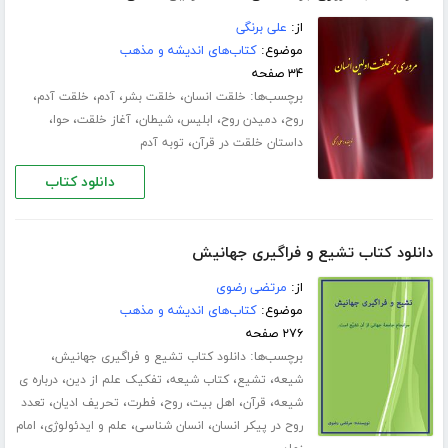
از:
علی برنگی
موضوع:
کتاب‌های اندیشه و مذهب
۳۴ صفحه
برچسب‌ها:
،
،
،
،
خلقت انسان
خلقت بشر
آدم
خلقت آدم
،
،
،
،
،
،
روح
دمیدن روح
ابلیس
شیطان
آغاز خلقت
حوا
،
داستان خلقت در قرآن
توبه آدم
دانلود کتاب
دانلود کتاب تشیع و فراگیری جهانیش
از:
مرتضی رضوی
موضوع:
کتاب‌های اندیشه و مذهب
۲۷۶ صفحه
برچسب‌ها:
،
دانلود کتاب تشیع و فراگیری جهانیش
،
،
،
،
شیعه
تشیع
کتاب شیعه
تفکیک علم از دین
درباره ی
،
،
،
،
،
،
شیعه
قرآن
اهل بیت
روح
فطرت
تحریف ادیان
تعدد
،
،
،
روح در پیکر انسان
انسان شناسی
علم و ایدئولوژی
امام