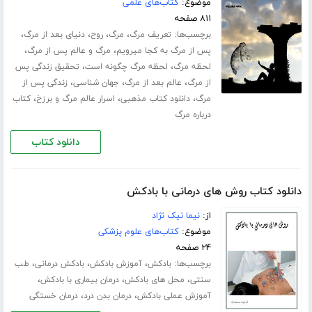
موضوع:
کتاب‌های علمی
۸۱۱ صفحه
برچسب‌ها:
،
،
،
،
تعریف مرگ
مرگ
روح
دنیای بعد از مرگ
،
،
پس از مرگ به کجا میرویم
مرگ و عالم پس از مرگ
،
،
لحظه مرگ
لحظه مرگ چگونه است
تحقیق زندگی پس
،
،
،
از مرگ
عالم بعد از مرگ
جهان شناسی
زندگی پس از
،
،
،
مرگ
دانلود کتاب مذهبی
اسرار عالم مرگ و برزخ
کتاب
درباره مرگ
دانلود کتاب
دانلود کتاب روش های درمانی با بادکش
از:
نیما نیک نژاد
موضوع:
کتاب‌های علوم پزشکی
۲۴ صفحه
برچسب‌ها:
،
،
،
بادکش
آموزش بادکش
بادکش درمانی
طب
،
،
،
سنتی
محل های بادکش
درمان بیماری با بادکش
،
،
آموزش عملی بادکش
درمان بدن درد
درمان خستگی