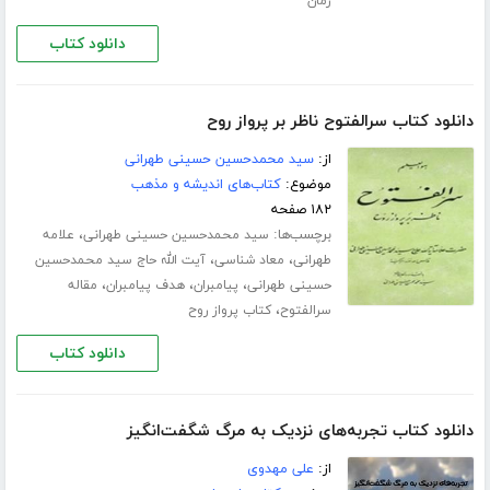
زمان
دانلود کتاب
دانلود کتاب سرالفتوح ناظر بر پرواز روح
از:
سید محمدحسین حسینی طهرانی
موضوع:
کتاب‌های اندیشه و مذهب
۱۸۲ صفحه
برچسب‌ها:
،
سید محمدحسین حسینی طهرانی
علامه
،
،
طهرانی
معاد شناسی
آیت الله حاج سید محمدحسین
،
،
،
حسینی طهرانی
پیامبران
هدف پیامبران
مقاله
،
سرالفتوح
کتاب پرواز روح
دانلود کتاب
دانلود کتاب تجربه‌های نزدیک به مرگ شگفت‌انگیز
از:
علی مهدوی