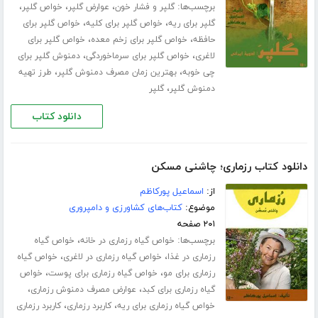
برچسب‌ها:
،
،
،
گلپر و فشار خون
عوارض گلپر
خواص گلپر
،
،
گلپر برای ریه
خواص گلپر برای کلیه
خواص گلپر برای
،
،
حافظه
خواص گلپر برای زخم معده
خواص گلپر برای
،
،
لاغری
خواص گلپر برای سرماخوردگی
دمنوش گلپر برای
،
،
چی خوبه
بهترین زمان مصرف دمنوش گلپر
طرز تهیه
،
دمنوش گلپر
گلپر
دانلود کتاب
دانلود کتاب رزماری؛ چاشنی مسکن
از:
اسماعیل پورکاظم
موضوع:
کتاب‌های کشاورزی و دامپروری
۲۰۱ صفحه
برچسب‌ها:
،
خواص گیاه رزماری در خانه
خواص گیاه
،
،
رزماری در غذا
خواص گیاه رزماری در لاغری
خواص گیاه
،
،
رزماری برای مو
خواص گیاه رزماری برای پوست
خواص
،
،
گیاه رزماری برای کبد
عوارض مصرف دمنوش رزماری
،
،
خواص گیاه رزماری برای ریه
کاربرد رزماری
کاربرد رزماری