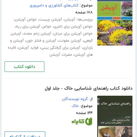
موضوع:
کتاب‌های کشاورزی و دامپروری
۱۷۸ صفحه
برچسب‌ها:
،
،
،
آویشن
آویشن چیست
خواص آویشن
،
،
خواص آویشن برای لاغری
خواص آویشن برای ریه
،
،
خواص آویشن برای مردان
آویشن زخم معده
آویشن
،
،
،
کوهی
آویشن عفونت
آویشن و فشار خون
آویشن و
،
،
،
بارداری
آویشن برای گرفتگی بینی
فواید آویشن
فایده
،
های آویشن
مضرات آویشن
دانلود کتاب
دانلود کتاب راهنمای شناسایی خاک - جلد اول
از:
گروه نویسندگان
موضوع:
خاک
۱۴۴ صفحه
دریافت از کتابراه