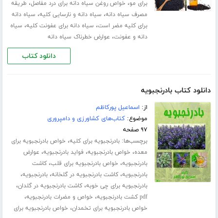
،
،
برای مو
خواص روغن سیاه دانه برای درد مفاصل
طریقه
،
،
مصرف سیاه دانه
سیاه دانه و نارسایی کلیه
سیاه دانه
،
،
برای کلیه مضر است
سیاه دانه برای عفونت کلیه
سیاه
،
دانه و عفونت
عوارض خطرناک سیاه دانه
دانلود کتاب
دانلود کتاب بادرنجبویه
از:
اسماعیل پورکاظم
موضوع:
کتاب‌های کشاورزی و دامپروری
۹۷ صفحه
برچسب‌ها:
،
بادرنجبویه برای کلیه
خواص بادرنجبویه برای
،
،
،
معده
خواص بادرنجبویه
فواید بادرنجبویه
عوارض
،
،
بادرنجبویه
خواص بادرنجبویه برای قلب
کاشت
،
،
،
بادرنجبویه
کاشت بادرنجبویه در گلخانه
بادرنجبویه
،
،
بادرنجبویه برای چی خوبه
کاشت بادرنجبویه در گلدان
،
،
pdf کشت بادرنجبویه
خواص و مضرات بادرنجبویه
،
خواص بادرنجبویه برای تخمدان
خواص بادرنجبویه برای