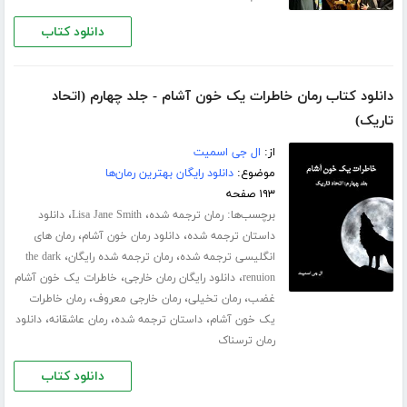
دانلود کتاب
دانلود کتاب رمان خاطرات یک خون آشام - جلد چهارم (اتحاد
تاریک)
از:
ال جی اسمیت
موضوع:
دانلود رایگان بهترین رمان‌ها
۱۹۳ صفحه
برچسب‌ها:
،
،
رمان ترجمه شده
Lisa Jane Smith
دانلود
،
،
داستان ترجمه شده
دانلود رمان خون آشام
رمان های
،
،
انگلیسی ترجمه شده
رمان ترجمه شده رایگان
the dark
،
،
renuion
دانلود رایگان رمان خارجی
خاطرات یک خون آشام
،
،
،
غضب
رمان تخیلی
رمان خارجی معروف
رمان خاطرات
،
،
،
یک خون آشام
داستان ترجمه شده
رمان عاشقانه
دانلود
رمان ترسناک
دانلود کتاب