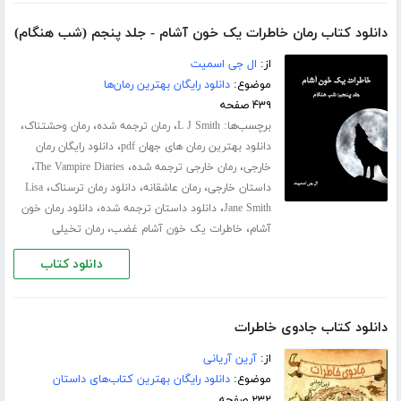
دانلود کتاب رمان خاطرات یک خون آشام - جلد پنجم (شب هنگام)
از:
ال جی اسمیت
موضوع:
دانلود رایگان بهترین رمان‌ها
۴۳۹ صفحه
برچسب‌ها:
،
،
،
L J Smith
رمان ترجمه شده
رمان وحشتناک
،
دانلود بهترین رمان های جهان pdf
دانلود رایگان رمان
،
،
،
خارجی
رمان خارجی ترجمه شده
The Vampire Diaries
،
،
،
داستان خارجی
رمان عاشقانه
دانلود رمان ترسناک
Lisa
،
،
Jane Smith
دانلود داستان ترجمه شده
دانلود رمان خون
،
،
آشام
خاطرات یک خون آشام غضب
رمان تخیلی
دانلود کتاب
دانلود کتاب جادوی خاطرات
از:
آرین آریانی
موضوع:
دانلود رایگان بهترین کتاب‌های داستان
۲۳۲ صفحه