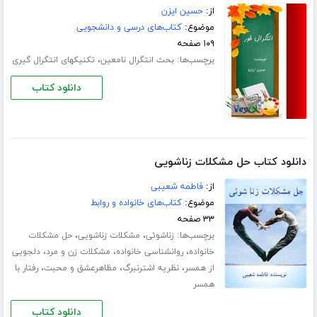
از:
حسین ایزن
موضوع:
کتاب‌های درسی و دانشجویی
۱۰۹ صفحه
برچسب‌ها:
،
بحث انتگرال نامعین
تکنیکهای انتگرال گیری
دانلود کتاب
دانلود کتاب حل مشکلات زناشویی
از:
فاطمه شعیبی
موضوع:
کتاب‌های خانواده و روابط
۳۳ صفحه
برچسب‌ها:
،
،
زناشوئی
مشکلات زناشویی
حل مشکلات
،
،
،
خانواده
روانشناسی خانواده
مشکلات زن و مرد
دلجویی
،
،
،
از همسر
نظریه اشترنبرگ
مظاهرعشق و محبت
رفتار با
همسر
دانلود کتاب