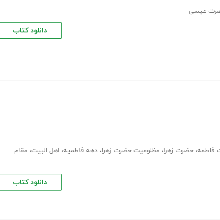
رت عیسى
دانلود کتاب
 فاطمه
،
حضرت زهرا
،
مظلومیت حضرت زهرا
،
دهه فاطمیه
،
اهل البیت
،
مقام
دانلود کتاب