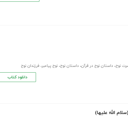
رت نوح
،
داستان نوح در قرآن
،
داستان نوح
،
نوح پیامبر
،
فرزندان نوح
دانلود کتاب
ام الله علیها)