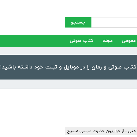
جستجو
عمومی
مجله
کتاب صوتی
متی ، از حواریون حضرت عیسی مسیح