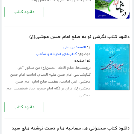
،
حسن حسن زاده آملی
علامه حسن زاده
دانلود کتاب
دانلود کتاب نگرشی نو به صلح امام حسن مجتبی(ع)
از:
الاسعد بن علی
موضوع:
کتاب‌های اندیشه و مذهب
۱۰۵ صفحه
برچسب‌ها:
،
صلح الامام الحسن(ع) من منظور آخر
،
کتابشناسی امام حسن علیه السلام
امامت امام حسن
،
،
،
مجتبی
اصل امامت
عظمت صلح امام
امام حسن
،
،
مجتبی(ع)
قرآن در نگاه امام حسن
ابعاد شخصیت امام
مجتبی
دانلود کتاب
دانلود کتاب سخنرانی ها، مصاحبه ها و دست نوشته های سید