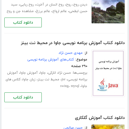
،
،
،
،
دیدن روح
روح
روح انسان در آخرت
روح ربایی
سید
،
،
،
حسن ابطحی
عالم ارواح
عالم برزخ
مشاهده جن و روح
دانلود کتاب
دانلود کتاب آموزش برنامه نویسی جاوا در محیط نت بینز
از:
مهدی حسن نژاد
موضوع:
کتاب‌های آموزش برنامه نویسی
۲۹۰ صفحه
برچسب‌ها:
،
،
،
حسن نژاد انارکی
جاوا
آموزش جاوا
آموزش
،
،
،
،
برنامه نویسی
jse
محیط نت بینز
زبان جاوا
کلاس های
،
،
جاوا
mysql
swing
دانلود کتاب
دانلود کتاب آموزش گلکاری
از:
حسن صالحی