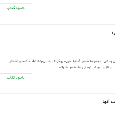
دانلود کتاب
)
 پناهی
،
مجموعه شعر
،
قطعه ادبی
،
بیکرانه
،
بقا
،
پروانه ها
،
خاکستر
،
اشعار
و نازی
،
مرداد
،
کودکی ها
،
شعر مادرانه
دانلود کتاب
 آنها