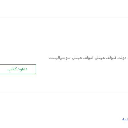
دولت آدولف هیتلر
،
آدولف هیتلر
،
سوسیالیست
دانلود کتاب
امه