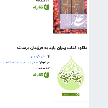
۶۲ صفحه
دانلود کتاب پدران باید به فرزندان برسانند
از:
علی کردایی
موضوع:
صدر اسلام
،
حدیث
،
کلام و عق
۸۷ صفحه