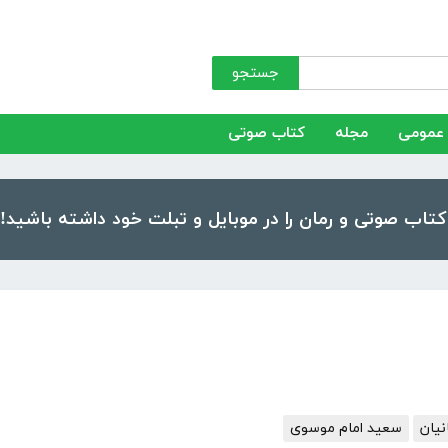
جستجو
عمومی
مجله
کتاب صوتی
یان
سعید امام موسوی