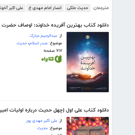
مترجمان:
حدیث ملکی
انصار امام مهدی ع
علی اکبر آخون
دانلود کتاب بهترین آفریده خداوند: اوصاف حضرت ا
از:
عبدالرحیم مبارک
موضوع:
صدر اسلام
،
حدیث
۷۱۷ صفحه
دانلود کتاب علی اول (چهل حدیث درباره اولیات امیرم
از:
علی اکبر مهدی پور
موضوع:
حدیث