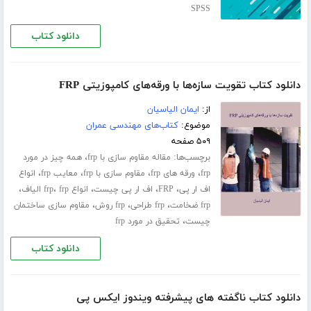
SPSS
دانلود کتاب
دانلود کتاب تقویت سازه‌ھا با ورقه‌ھای کامپوزیتی FRP
از:
ایمان الیاسیان
موضوع:
کتاب‌های مهندسی عمران
۵۰۹ صفحه
برچسب‌ها:
،
مقاله مقاوم سازی با frp
همه چیز در مورد
،
،
،
،
frp
ورقه های frp
مقاوم سازی با frp
معایب frp
انواع
،
،
،
،
،
اف ار پی
FRP
اف ار پی چیست
انواع frp
frp الیاف
،
،
،
frp ضخامت
frp طراحی
frp روش
مقاوم سازی ساختمان
،
چیست
تحقیق در مورد frp
دانلود کتاب
دانلود کتاب ناگفته های پیشرفته ویندوز ایکس پی