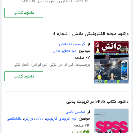
،
GEKO101
آموزش پی اس گارمین GEKO101
دانلود کتاب
دانلود مجله الکترونیکی دانش - شماره 4
از:
گروه مجله دانش
موضوع:
مجله‌های علمی
۲۷ صفحه
برچسب‌ها:
،
،
اس ام اس ترکی
اس ام اس
اشعار ترکی
دانلود کتاب
دانلود کتاب SPSS در تربیت بدنی
از:
محسن ثالثی
موضوع:
نرم افزارهای کاربردی
،
SPSS
،
ورزش
،
دانشگاهی
۲۱۴ صفحه