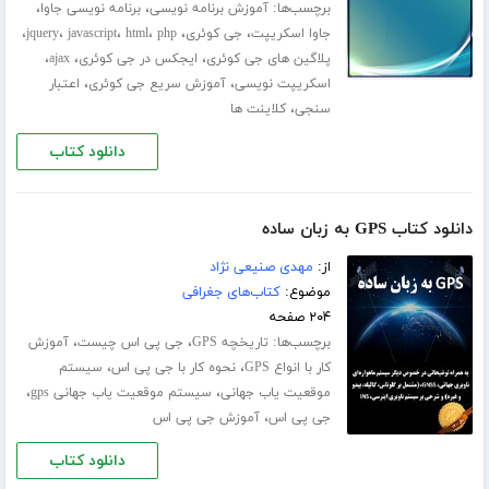
برچسب‌ها:
،
،
آموزش برنامه نویسی
برنامه نویسی جاوا
،
،
،
،
،
،
جاوا اسکریپت
جی کوئری
php
html
javascript
jquery
،
،
،
پلاگین های جی کوئری
ایجکس در جی کوئری
ajax
،
،
اسکریپت نویسی
آموزش سریع جی کوئری
اعتبار
،
سنجی
کلاینت ها
دانلود کتاب
دانلود کتاب GPS به زبان ساده
از:
مهدی صنیعی نژاد
موضوع:
کتاب‌های جغرافی
۲۰۴ صفحه
برچسب‌ها:
،
،
تاریخچه GPS
جی پی اس چیست
آموزش
،
،
کار با انواع GPS
نحوه کار با جی پی اس
سیستم
،
،
موقعیت یاب جهانی
سیستم موقعیت یاب جهانی gps
،
جی پی اس
آموزش جی پی اس
دانلود کتاب