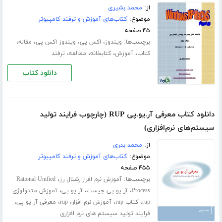
از:
محمد بشیری
موضوع:
کتاب‌های آموزش و ترفند کامپیوتر
۴۵ صفحه
برچسب‌ها:
،
،
،
،
ویندوز
اکس پی
ویندوز اکس پی
مقاله
،
،
،
،
کتاب
آموزش
کتابخانه
مطالعه
ترفند
دانلود کتاب
دانلود کتاب معرفی آر.یو.پی RUP (چارچوب فرایند تولید
سیستم‌های نرم‌افزاری)
از:
محمد بدری
موضوع:
کتاب‌های آموزش و ترفند کامپیوتر
۴۵۵ صفحه
برچسب‌ها:
،
آموزش نرم افزار رشنال رز
Rational Unified
،
،
،
Process
آر یو پی چیست
آر یو پی
آموزش متدولوژی
،
،
،
،
،
rup
کتاب rup
آموزش نرم افزار
rup
معرفی آر یو پی
فرایند تولید سیستم های نرم افزاری