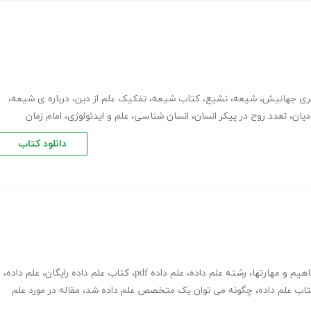
یری جهانیش
،
شیعه
،
تشیع
،
کتاب شیعه
،
تفکیک علم از دین
،
درباره ی شیعه
،
دیان
،
تعدد روح در پیکر انسان
،
انسان شناسی
،
علم و ایدئولوژی
،
امام زمان
دانلود کتاب
اهیم و مهارتها
،
رشته علم داده
،
علم داده pdf
،
کتاب علم داده رایگان
،
علم داده
،
اب علم داده
،
چگونه می توان یک متخصص علم داده شد
،
مقاله در مورد علم