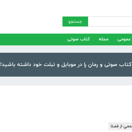
جستجو
عمومی
مجله
کتاب صوتی
عي از فضلا