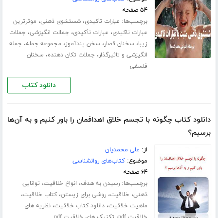
۵۴ صفحه
برچسب‌ها:
،
،
عبارات تاکیدی
شستشوی ذهنی
موثرترین
،
،
،
عبارات تاکیدی
عبارات تأکیدی
جملات انگیزشی
جملات
،
،
،
،
زیبا
سخنان قصار
سخن پندآموز
مجموعه جمله
جمله
،
،
انگیزشی و تاثیرگذار
جملات تکان دهنده
سخنان
فلسفی
دانلود کتاب
دانلود کتاب چگونه با تجسم خلاق اهدافمان را باور کنیم و به آن‌ها
برسیم؟
از:
علی محمدیان
موضوع:
کتاب‌های روانشناسی
۶۴ صفحه
برچسب‌ها:
،
،
رسیدن به هدف
انواع خلاقیت
توانایی
،
،
،
،
ذهنی
خلاقیت
روشی برای زیستن
کتاب خلاقیت
،
،
ماهیت خلاقیت
دانلود کتاب خلاقیت
نظریه های
،
خلاقیت pdf
تکنیک های خلاقیت pdf