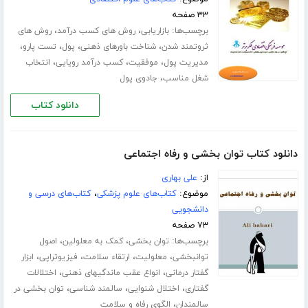
۳۳ صفحه
برچسب‌ها:
،
،
بازاریابی
روش های کسب درآمد
روش های
،
،
،
،
ثروتمند شدن
شناخت باورهای ذهنی
پول
تست پارو
،
،
،
مدیریت پول
موفقیت
کسب درآمد رویایی
انتخاب
،
شغل مناسب
جادوی پول
دانلود کتاب
دانلود کتاب توان بخشی و رفاه اجتماعی
از:
علی بهاری
موضوع:
کتاب‌های علوم پزشکی
،
کتاب‌های درسی و
دانشجویی
۷۳ صفحه
برچسب‌ها:
،
،
توان بخشی
کمک به معلولین
اصول
،
،
،
،
توانبخشی
معلولیت
ارتقاء سلامت
فیزیوتراپی
ابزار
،
،
گفتار درمانی
انواع عقب ماندگیهای ذهنی
اختلالات
،
،
،
گفتاری
اختلال شنوایی
سالمند شناسی
توان بخشی در
،
سالمندان
الگوی رفاه و سلامت